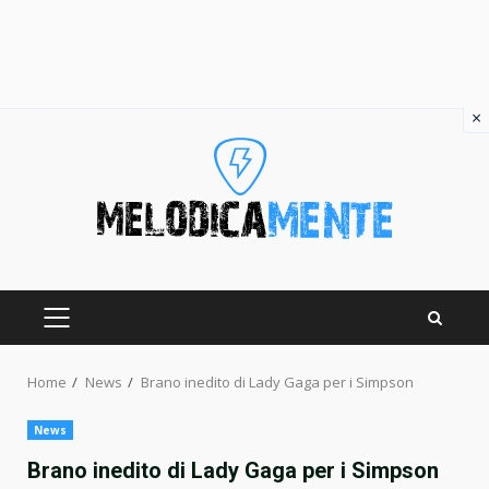
×
Skip
to
content
PRIMARY
MENU
Home
News
Brano inedito di Lady Gaga per i Simpson
News
Brano inedito di Lady Gaga per i Simpson