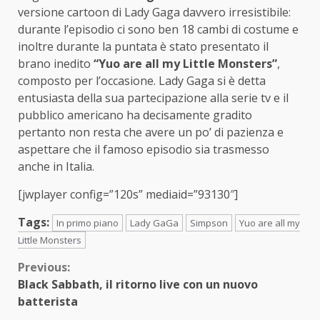
versione cartoon di Lady Gaga davvero irresistibile:
durante l’episodio ci sono ben 18 cambi di costume e
inoltre durante la puntata è stato presentato il
brano inedito
“Yuo are all my Little Monsters”
,
composto per l’occasione. Lady Gaga si è detta
entusiasta della sua partecipazione alla serie tv e il
pubblico americano ha decisamente gradito
pertanto non resta che avere un po’ di pazienza e
aspettare che il famoso episodio sia trasmesso
anche in Italia.
[jwplayer config=”120s” mediaid=”93130″]
Tags:
In primo piano
Lady GaGa
Simpson
Yuo are all my
Little Monsters
Continue
Previous:
Black Sabbath, il ritorno live con un nuovo
Reading
batterista