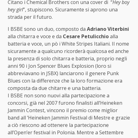
Citano i Chemical Brothers con una cover di “
Hey boy
hey girl
”, stupiscono. Sicuramente si aprono una
strada per il futuro.
I BSBE sono un duo, composto da
Adriano Viterbini
alla chitarra e voce e da
Cesare Petulicchio
alla
batteria e voce, un pò i White Stripes Italiani. Il nome
sicuramente a qualcuno ricorderà qualcosa ed anche
la presenza di solo chitarra e batteria, proprio negli
anni 90 i Jon Spencer Blues Explosion (loro si
abbreviavano in JSBX) lanciarono il genere Punk
Blues con la differenze che la loro formazione era
composta da due chitarre e una batteria.
I BSBE non sono nuovi alla partecipazione a
concorsi, già nel 2007 furono finalisti all’Heineken
Jammin Contest, vincono il premio come miglior
band all ’Heineken Jammin Festival di Mestre e grazie
a ciò riescono ad ottenere la partecipazione
all’Open’er festival in Polonia. Mentre a Settembre