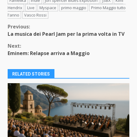
Famelika
Indie
Jon Spencer Blues Explosion
JSBX
Kimi
Hendrix
Live
Myspace
primo maggio
Primo Maggio tutto
l'anno
Vasco Rossi
Continue
Previous:
La musica dei Pearl Jam per la prima volta in TV
Reading
Next:
Eminem: Relapse arriva a Maggio
RELATED STORIES