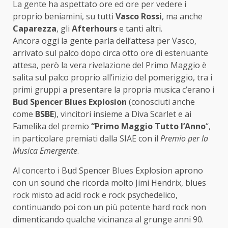
La gente ha aspettato ore ed ore per vedere i
proprio beniamini, su tutti
Vasco Rossi
, ma anche
Caparezza
, gli
Afterhours
e tanti altri.
Ancora oggi la gente parla dell’attesa per Vasco,
arrivato sul palco dopo circa otto ore di estenuante
attesa, però la vera rivelazione del Primo Maggio è
salita sul palco proprio all’inizio del pomeriggio, tra i
primi gruppi a presentare la propria musica c’erano i
Bud Spencer Blues Explosion
(conosciuti anche
come
BSBE
), vincitori insieme a Diva Scarlet e ai
Famelika del premio
“Primo Maggio Tutto l’Anno
“,
in particolare premiati dalla SIAE con il
Premio per la
Musica Emergente
.
Al concerto i Bud Spencer Blues Explosion aprono
con un sound che ricorda molto Jimi Hendrix, blues
rock misto ad acid rock e rock psychedelico,
continuando poi con un più potente hard rock non
dimenticando qualche vicinanza al grunge anni 90.