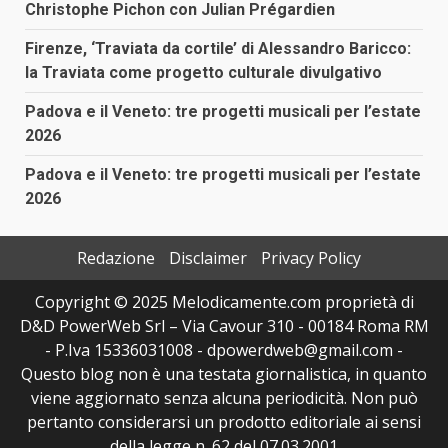
Christophe Pichon con Julian Prégardien
Firenze, ‘Traviata da cortile’ di Alessandro Baricco:
la Traviata come progetto culturale divulgativo
Padova e il Veneto: tre progetti musicali per l’estate
2026
Padova e il Veneto: tre progetti musicali per l’estate
2026
Redazione
Disclaimer
Privacy Policy
Copyright © 2025 Melodicamente.com proprietà di
D&D PowerWeb Srl – Via Cavour 310 - 00184 Roma RM
- P.Iva 15336031008 - dpowerdweb@gmail.com -
Questo blog non è una testata giornalistica, in quanto
viene aggiornato senza alcuna periodicità. Non può
pertanto considerarsi un prodotto editoriale ai sensi
della legge n. 62 del 07.03.2001