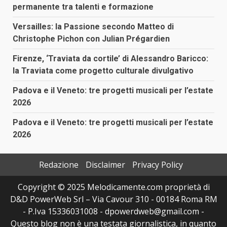
permanente tra talenti e formazione
Versailles: la Passione secondo Matteo di
Christophe Pichon con Julian Prégardien
Firenze, ‘Traviata da cortile’ di Alessandro Baricco:
la Traviata come progetto culturale divulgativo
Padova e il Veneto: tre progetti musicali per l’estate
2026
Padova e il Veneto: tre progetti musicali per l’estate
2026
Redazione
Disclaimer
Privacy Policy
Copyright © 2025 Melodicamente.com proprietà di
D&D PowerWeb Srl – Via Cavour 310 - 00184 Roma RM
- P.Iva 15336031008 - dpowerdweb@gmail.com -
Questo blog non è una testata giornalistica, in quanto