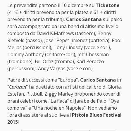
Le prevendite partono il 10 dicembre su
Ticketone
(41 € + diritti prevendita per la platea e 61 + diritti
prevendita per la tribuna),
Carlos Santana
sul palco
sarà accompagnato da una band di altissimo livello
composta da David K.Mathews (tastiere), Benny
Rietveld (basso), Jose “Pepe” Jimenez (batteria), Paoli
Mejias (percussioni), Tony Lindsay (voce e cori),
Tommy Anthony (chitarre/cori), Jeff Chessman
(trombone), Bill Ortiz (tromba), Karl Perazzo
(percussioni), Andy Vargas (voce e cori).
Padre di successi come “Europa”,
Carlos Santana
in
“
Corazon
” ha duettato con artisti del calibro di Gloria
Estefan, Pittbull, Ziggy Marley proponendo cover di
brani celebri come “La flaca” di Jarabe de Palo, “Oye
como va” e “Una noche en Napoles”. Non vediamo
l’ora di assistere al suo live al
Pistoia Blues Festival
2015
!