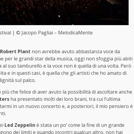
estival | © Jacopo Pagliai – MelodicaMente
Robert Plant
non avrebbe avuto abbastanza voce da
 per le grandi star della musica, oggi non sfoggia più abiti
a al suo tamburello e la voce non è quella di una volta. Però
 e in questi casi, è quella che gli artisti che ho amato di
ignità sul palco.
iù che felice di aver avuto la possibilità di ascoltare anche
ters
ha presentato molti dei loro brani, tra cui l’ultima
ntarmi in un nuovo concerto e, a posteriori, il mio pensiero è
ti.
dei
Led Zeppelin
è stata un po’ come la fine di un grande
ngono dei limiti e quando incontri qualcun altro, non hai