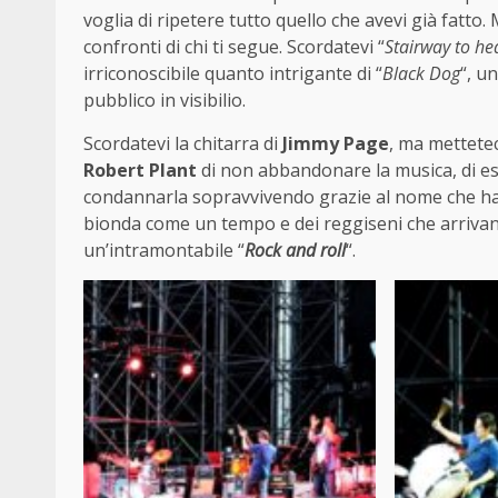
voglia di ripetere tutto quello che avevi già fatto.
confronti di chi ti segue. Scordatevi “
Stairway to he
irriconoscibile quanto intrigante di “
Black Dog
“, u
pubblico in visibilio.
Scordatevi la chitarra di
Jimmy Page
, ma mettetec
Robert Plant
di non abbandonare la musica, di es
condannarla sopravvivendo grazie al nome che ha 
bionda come un tempo e dei reggiseni che arrivano 
un’intramontabile “
Rock and roll
“.