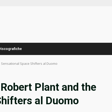
Discografiche
he Sensational Space Shifters al Duomo
 Robert Plant and the
Shifters al Duomo