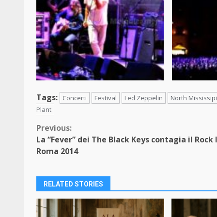
Tags:
Concerti
Festival
Led Zeppelin
North Mississipi
Plant
Continue
Previous:
La “Fever” dei The Black Keys contagia il Rock 
Reading
Roma 2014
RELATED STORIES