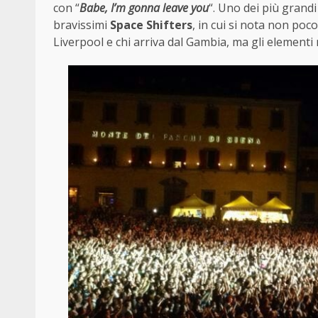
con “
Babe, I’m gonna leave you
“. Uno dei più grandi 
bravissimi
Space Shifters
, in cui si nota non poc
Liverpool e chi arriva dal Gambia, ma gli elementi