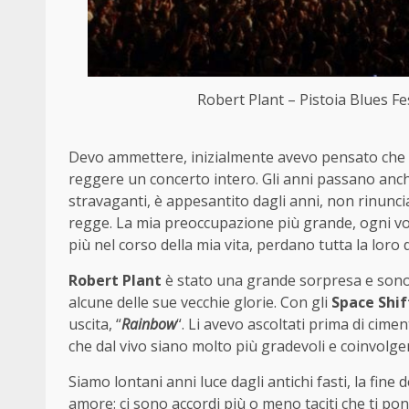
Robert Plant – Pistoia Blues F
Devo ammettere, inizialmente avevo pensato che
reggere un concerto intero. Gli anni passano anche
stravaganti, è appesantito dagli anni, non rinunci
regge. La mia preoccupazione più grande, ogni volta
più nel corso della mia vita, perdano tutta la loro d
Robert Plant
è stato una grande sorpresa e sono p
alcune delle sue vecchie glorie. Con gli
Space Shif
uscita, “
Rainbow
“. Li avevo ascoltati prima di cime
che dal vivo siano molto più gradevoli e coinvolgen
Siamo lontani anni luce dagli antichi fasti, la fine 
amore: ci sono accordi più o meno taciti che ti po