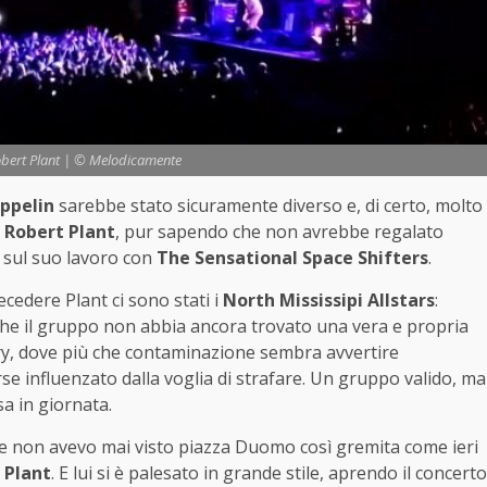
Robert Plant | © Melodicamente
ppelin
sarebbe stato sicuramente diverso e, di certo, molto
e
Robert Plant
, pur sapendo che non avrebbe regalato
e sul suo lavoro con
The Sensational Space Shifters
.
recedere Plant ci sono stati i
North Mississipi Allstars
:
che il gruppo non abbia ancora trovato una vera e propria
ntry, dove più che contaminazione sembra avvertire
e influenzato dalla voglia di strafare. Un gruppo valido, ma
sa in giornata.
e non avevo mai visto piazza Duomo così gremita come ieri
 Plant
. E lui si è palesato in grande stile, aprendo il concerto