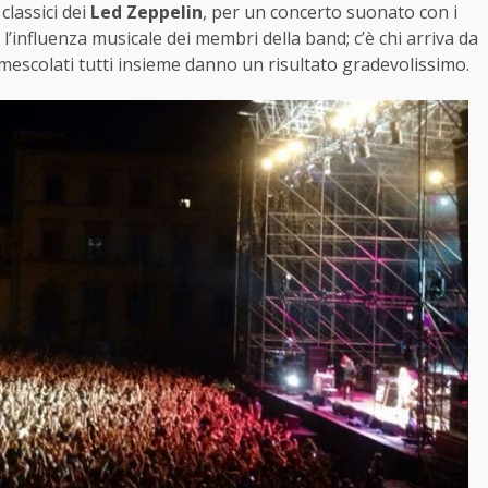
classici dei
Led Zeppelin
, per un concerto suonato con i
o l’influenza musicale dei membri della band; c’è chi arriva da
 mescolati tutti insieme danno un risultato gradevolissimo.