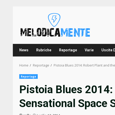
Skip
to
content
News
Rubriche
Reportage
Varie
Uscite 
Home
Reportage
Pistoia Blues 2014: Robert Plant and t
Reportage
Pistoia Blues 2014:
Sensational Space 