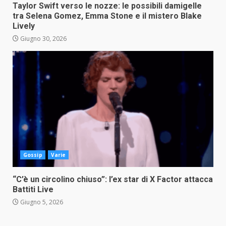
Taylor Swift verso le nozze: le possibili damigelle
tra Selena Gomez, Emma Stone e il mistero Blake
Lively
Giugno 30, 2026
Gossip
Varie
“C’è un circolino chiuso”: l’ex star di X Factor attacca
Battiti Live
Giugno 5, 2026