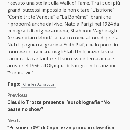
ricevuto una stella sulla Walk of Fame. Tra i suoi più
grandi successi impossibile non citare “L’istrione”,
“Com’è triste Venezia” e “La Bohème”, brani che
riproporrà anche dal vivo. Nato a Parigi nel 1924 da
immigrati di origine armena, Shahnour Vaghinagh
Aznavourian debuttò a teatro come attore di prosa.
Nel dopoguerra, grazie a Edith Piaf, che lo portò in
tournée in Francia e negli Stati Uniti, iniziò la sua
carriera da cantautore. Il successo internazionale
arrivò nel 1956 all’Olympia di Parigi con la canzone
“Sur ma vie”.
Tags:
Charles Aznavour
Continue
Previous:
Claudio Trotta presenta l’autobiografia “No
Reading
pasta no show”
Next:
“Prisoner 709” di Caparezza primo in classifica