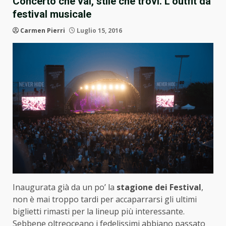
Concerto che vai, stile che trovi. L’outfit da
festival musicale
Carmen Pierri
Luglio 15, 2016
Inaugurata già da un po’ la
stagione dei Festival
,
non è mai troppo tardi per accaparrarsi gli ultimi
biglietti rimasti per la lineup più interessante.
Sebbene oltreoceano i fedelissimi abbiano passato