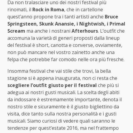
Da non tralasciare uno dei nostri festival più
rinomati, il
Rock in Roma
, che in cartellone
quest’anno propone tra i tanti artisti anche
Bruce
Springsteen, Skunk Anansie, i Nightwish, i Primal
Scream
ma anche i nostrani
Afterhours
. L’outfit che
accomuna la varietà di generi proposti dalla lineup
del festival è short, canotta e converse, ovviamente,
non può mancare nel vostro zainetto anche una
felpa che potrebbe far comodo nelle ora più fresche.
Insomma festival che vai stile che trovi, la bella
stagione si è appena inaugurata, non ci resta che
scegliere l’outfit
giusto per il festival
che più si
adegua ai nostri gusti musicali. La scelta degli abiti
da indossare è estremamente importante, denota il
nostro stile e sicuramente è il giusto bigliettino da
visita, dice tanto sulla nostra personalità e i gusti
musicali. Siamo curiosi di vedere quali saranno le
tendenze per quest’estate 2016, ma nel frattempo