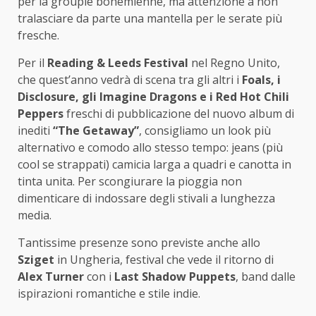
per la groupie bohémienne, ma attenzione a non
tralasciare da parte una mantella per le serate più
fresche.
Per il
Reading & Leeds Festival
nel Regno Unito,
che quest’anno vedrà di scena tra gli altri i
Foals, i
Disclosure, gli Imagine Dragons e i Red Hot Chili
Peppers
freschi di pubblicazione del nuovo album di
inediti
“The Getaway”
, consigliamo un look più
alternativo e comodo allo stesso tempo: jeans (più
cool se strappati) camicia larga a quadri e canotta in
tinta unita. Per scongiurare la pioggia non
dimenticare di indossare degli stivali a lunghezza
media.
Tantissime presenze sono previste anche allo
Sziget
in Ungheria, festival che vede il ritorno di
Alex Turner
con i
Last Shadow Puppets
, band dalle
ispirazioni romantiche e stile indie.