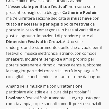
Grazie alla nuova sezione sul sito Zalando
“
L’essenziale per il tuo festival
” non sono solo
presenti consigli della blogger
Catherine Poulain
,
ma c’è un’intera sezione dedicata ai
must have
con
tutto il necessario per ogni tipo di festival
da
portare in caso di emergenza in base ai vari stili e ai
gusti di ognuno. Impazienti di prendere parte al
Dimension Festival in Croazia
? Uno stile
underground è sicuramente quello che ci vuole per il
festival di musica elettronica istriano, con comode
sneakers, indumenti semplici e ampi proprio per
potersi scatenare a ritmo di musica dance e, siccome
la maggior parte dei concerti si terrà in spiaggia, è
consigliabile anche indossare un costume da bagno.
Amanti della musica ma con un’attenzione
particolare allo stile e alla cura dei particolari? Il
Lowlands
festival è sicuramente il luogo giusto per
camicia ampia, top e sandali comodi, pezzi essenziali