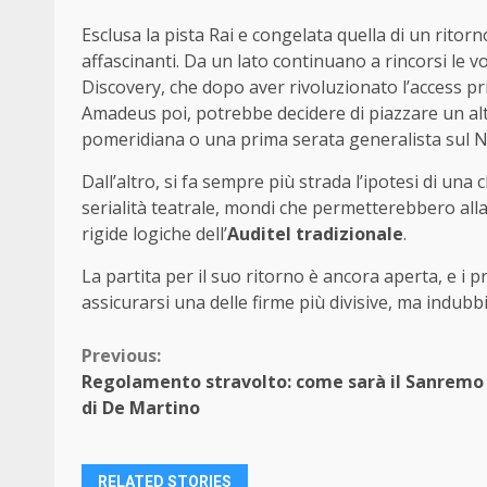
Esclusa la pista Rai e congelata quella di un ritor
affascinanti. Da un lato continuano a rincorsi le 
Discovery, che dopo aver rivoluzionato l’access pr
Amadeus poi, potrebbe decidere di piazzare un al
pomeridiana o una prima serata generalista sul N
Dall’altro, si fa sempre più strada l’ipotesi di un
serialità teatrale, mondi che permetterebbero alla
rigide logiche dell’
Auditel tradizionale
.
La partita per il suo ritorno è ancora aperta, e i p
assicurarsi una delle firme più divisive, ma indubb
Continue
Previous:
Regolamento stravolto: come sarà il Sanremo
Reading
di De Martino
RELATED STORIES