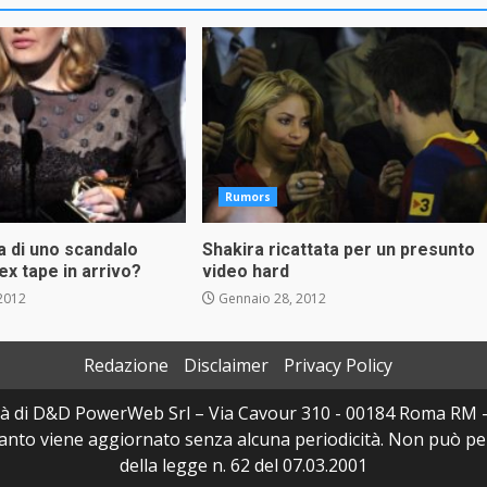
Rumors
a di uno scandalo
Shakira ricattata per un presunto
x tape in arrivo?
video hard
2012
Gennaio 28, 2012
Redazione
Disclaimer
Privacy Policy
à di D&D PowerWeb Srl – Via Cavour 310 - 00184 Roma RM 
uanto viene aggiornato senza alcuna periodicità. Non può per
della legge n. 62 del 07.03.2001