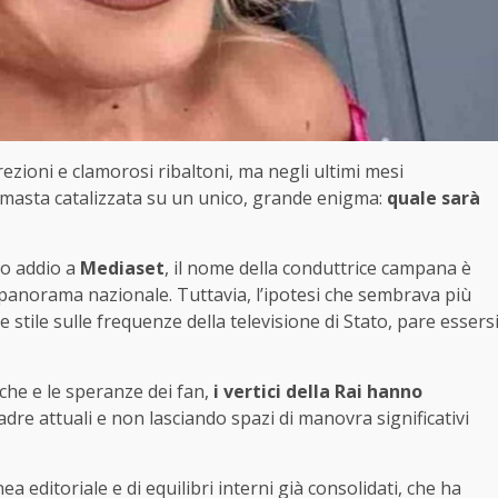
crezioni e clamorosi ribaltoni, ma negli ultimi mesi
è rimasta catalizzata su un unico, grande enigma:
quale sarà
vo addio a
Mediaset
, il nome della conduttrice campana è
el panorama nazionale. Tuttavia, l’ipotesi che sembrava più
stile sulle frequenze della televisione di Stato, pare essers
che e le speranze dei fan,
i vertici della Rai hanno
dre attuali e non lasciando spazi di manovra significativi
nea editoriale e di equilibri interni già consolidati, che ha