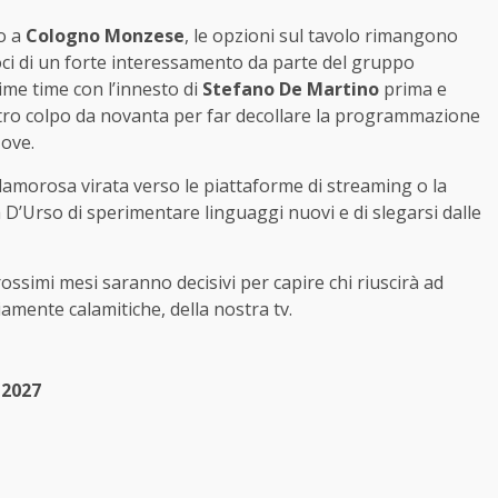
no a
Cologno Monzese
, le opzioni sul tavolo rimangono
voci di un forte interessamento da parte del gruppo
ime time con l’innesto di
Stefano De Martino
prima e
tro colpo da novanta per far decollare la programmazione
ove.
a clamorosa virata verso le piattaforme di streaming o la
 D’Urso di sperimentare linguaggi nuovi e di slegarsi dalle
rossimi mesi saranno decisivi per capire chi riuscirà ad
iamente calamitiche, della nostra tv.
 2027