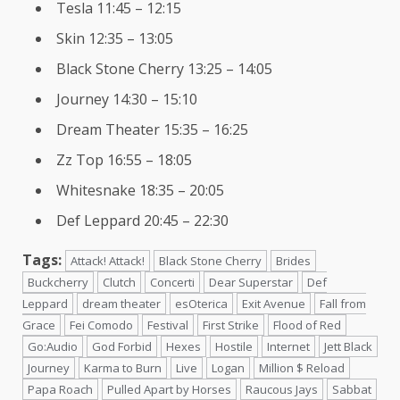
Tesla 11:45 – 12:15
Skin 12:35 – 13:05
Black Stone Cherry 13:25 – 14:05
Journey 14:30 – 15:10
Dream Theater 15:35 – 16:25
Zz Top 16:55 – 18:05
Whitesnake 18:35 – 20:05
Def Leppard 20:45 – 22:30
Tags:
Attack! Attack!
Black Stone Cherry
Brides
Buckcherry
Clutch
Concerti
Dear Superstar
Def
Leppard
dream theater
esOterica
Exit Avenue
Fall from
Grace
Fei Comodo
Festival
First Strike
Flood of Red
Go:Audio
God Forbid
Hexes
Hostile
Internet
Jett Black
Journey
Karma to Burn
Live
Logan
Million $ Reload
Papa Roach
Pulled Apart by Horses
Raucous Jays
Sabbat