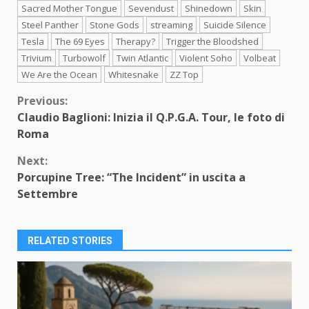
Sacred Mother Tongue
Sevendust
Shinedown
Skin
Steel Panther
Stone Gods
streaming
Suicide Silence
Tesla
The 69 Eyes
Therapy?
Trigger the Bloodshed
Trivium
Turbowolf
Twin Atlantic
Violent Soho
Volbeat
We Are the Ocean
Whitesnake
ZZ Top
Continue
Previous:
Claudio Baglioni: Inizia il Q.P.G.A. Tour, le foto di
Reading
Roma
Next:
Porcupine Tree: “The Incident” in uscita a
Settembre
RELATED STORIES