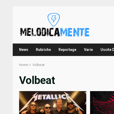
Skip
to
content
News
Rubriche
Reportage
Varie
Uscite 
Home
Volbeat
Volbeat