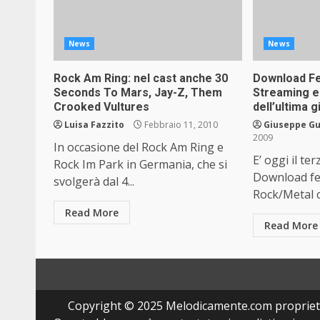
News
News
Rock Am Ring: nel cast anche 30
Download Fes
Seconds To Mars, Jay-Z, Them
Streaming 
Crooked Vultures
dell’ultima 
Luisa Fazzito
Febbraio 11, 2010
Giuseppe Gu
2009
In occasione del Rock Am Ring e
E’ oggi il te
Rock Im Park in Germania, che si
Download fest
svolgerà dal 4...
Rock/Metal c
Read More
Read More
Copyright © 2025 Melodicamente.com propriet