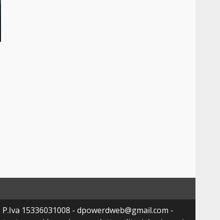
- P.Iva 15336031008 - dpowerdweb@gmail.com -