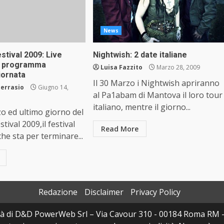
News
tival 2009: Live
Nightwish: 2 date italiane
e programma
Luisa Fazzito
Marzo 28, 2009
giornata
Il 30 Marzo i Nightwish apriranno
errasio
Giugno 14,
al Pa1abam di Mantova il loro tour
italiano, mentre il giorno...
rzo ed ultimo giorno del
ival 2009,il festival
Read More
he sta per terminare...
Redazione
Disclaimer
Privacy Policy
à di D&D PowerWeb Srl – Via Cavour 310 - 00184 Roma RM 