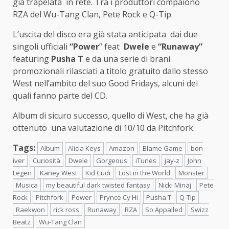
già trapelata in rete. Tra i produttori compaiono
RZA del Wu-Tang Clan, Pete Rock e Q-Tip.
L’uscita del disco era già stata anticipata dai due
singoli ufficiali
“Power
” feat
Dwele
e
“Runaway”
featuring
Pusha T
e da una serie di brani
promozionali rilasciati a titolo gratuito dallo stesso
West nell’ambito del suo Good Fridays, alcuni dei
quali fanno parte del CD.
Album di sicuro successo, quello di West, che ha già
ottenuto una valutazione di 10/10 da Pitchfork.
Tags:
Album
Alicia Keys
Amazon
Blame Game
bon
iver
Curiosità
Dwele
Gorgeous
iTunes
jay-z
John
Legen
Kaney West
Kid Cudi
Lost in the World
Monster
Musica
my beautiful dark twisted fantasy
Nicki Minaj
Pete
Rock
Pitchfork
Power
Prynce Cy Hi
Pusha T
Q-Tip
Raekwon
rick ross
Runaway
RZA
So Appalled
Swizz
Beatz
Wu-Tang Clan