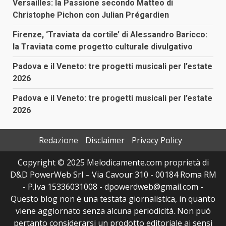
Versailles: la Passione secondo Matteo di
Christophe Pichon con Julian Prégardien
Firenze, ‘Traviata da cortile’ di Alessandro Baricco:
la Traviata come progetto culturale divulgativo
Padova e il Veneto: tre progetti musicali per l’estate
2026
Padova e il Veneto: tre progetti musicali per l’estate
2026
Redazione
Disclaimer
Privacy Policy
Copyright © 2025 Melodicamente.com proprietà di
D&D PowerWeb Srl – Via Cavour 310 - 00184 Roma RM
- P.Iva 15336031008 - dpowerdweb@gmail.com -
Questo blog non è una testata giornalistica, in quanto
viene aggiornato senza alcuna periodicità. Non può
pertanto considerarsi un prodotto editoriale ai sensi