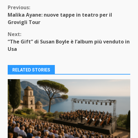
Continue
Previous:
Malika Ayane: nuove tappe in teatro per il
Reading
Grovigli Tour
Next:
“The Gift” di Susan Boyle è l’album più venduto in
Usa
RELATED STORIES