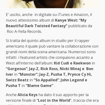
E’ uscito, anche in digitale su iTunes e Amazon, il
nuovo attesissimo album di
Kanye West:
“My
Beautiful Dark Twisted Fantasy”
pubblicato da
Roc-A-Fella Records.
Si tratta del quinto album in studio per il rapper
americano il quale può vantare la collaborazione con
grandi nomi della scena americana. Numerosi sono
infatti i featured artists che compaiono accanto a
West all’interno dell’album:
Kid Cudi e Raekwon
in
“Gorgeous”
;
Jay-Z, Rick Ross, Nicki Minaj e Bon
Iver
in
“Monster”;
Jay-Z, Pusha T, Prynce Cy Hi,
Swizz Beatz
in
“So Appalled”
;
John Legend e
Pusha T
in
“Blame Game”
.
Anche
Alicia Keys
ha dato il suo apporto per la
versione finale di “
Lost in the World
“, traccia che era