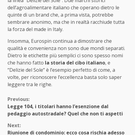
la linea “Delizie del Sole”. Due marchi storici
dell’agroalimentare italiano che operano dietro le
quinte di un brand che, a prima vista, potrebbe
sembrare anonimo, ma che in realtà racchiude tutta
la forza del made in Italy.
Insomma, Eurospin continua a dimostrare che
qualità e convenienza non sono due mondi separati.
Dietro le etichette più semplici ci sono spesso nomi
che hanno fatto
la storia del cibo italiano
, e
“Delizie del Sole” è l’esempio perfetto di come, a
volte, per riconoscere l’eccellenza basta solo saper
leggere tra le righe.
Continue
Previous:
Legge 104, i titolari hanno l’esenzione dal
Reading
pedaggio autostradale? Quel che non ti aspetti
Next:
Riunione di condominio: ecco cosa rischia adesso