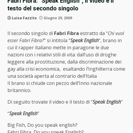
Fabri Fibra: “Speak English”, il video e il
testo del secondo singolo
Luisa Fazzito
Giugno 29, 2009
Il secondo singolo di
Fabri Fibra
estratto da “
Chi vuol
esser Fabri Fibra?
” si intitola “
Speak English
“, brano in
cui il rapper italiano mette in paragone le due
nazioni con i relativi stili di vita: dall’uso di droghe
leggere alla prostituzione, dalla discriminazione dei
gay alla crisi economica, esaltando l’Inghilterra come
una società aperta al contrario dell’Italia
Il brano si chiude con pezzo dell’Inno nazionale
britannico.
Di seguito trovate il video e il testo di “
Speak English
”
“
Speak English
”
Big Fish, Do you speak english?
Fabri Fibra, Do you speak English?