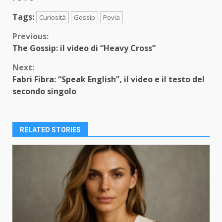
Tags:
Curiosità
Gossip
Povia
Continue
Previous:
The Gossip: il video di “Heavy Cross”
Reading
Next:
Fabri Fibra: “Speak English”, il video e il testo del
secondo singolo
RELATED STORIES