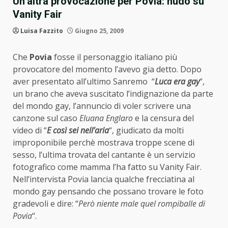
Un’altra provocazione per Povia: nudo su
Vanity Fair
Luisa Fazzito
Giugno 25, 2009
Che
Povia
fosse il personaggio italiano più
provocatore del momento l’avevo gia detto. Dopo
aver presentato all’ultimo Sanremo “
Luca era gay
“,
un brano che aveva suscitato l’indignazione da parte
del mondo gay, l’annuncio di voler scrivere una
canzone sul caso
Eluana Englaro
e la censura del
video di “
E così sei nell’aria
“, giudicato da molti
improponibile perchè mostrava troppe scene di
sesso, l’ultima trovata del cantante è un servizio
fotografico come mamma l’ha fatto su Vanity Fair.
Nell’intervista Povia lancia qualche frecciatina al
mondo gay pensando che possano trovare le foto
gradevoli e dire: “
Però niente male quel rompiballe di
Povia
“.