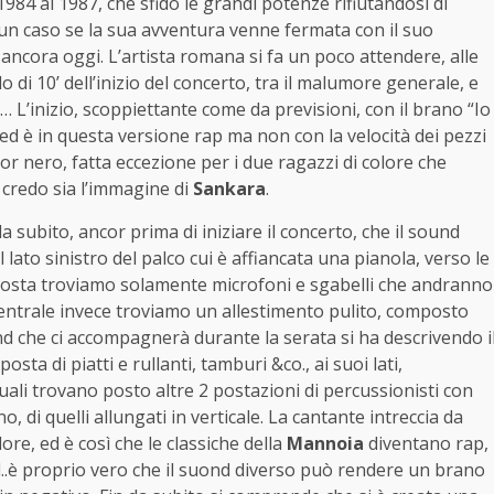
1984 al 1987, che sfidò le grandi potenze rifiutandosi di
un caso se la sua avventura venne fermata con il suo
ancora oggi. L’artista romana si fa un poco attendere, alle
 di 10’ dell’inizio del concerto, tra il malumore generale, e
 L’inizio, scoppiettante come da previsioni, con il brano “Io
d è in questa versione rap ma non con la velocità dei pezzi
r nero, fatta eccezione per i due ragazzi di colore che
credo sia l’immagine di
Sankara
.
 subito, ancor prima di iniziare il concerto, che il sound
lato sinistro del palco cui è affiancata una pianola, verso le
pposta troviamo solamente microfoni e sgabelli che andranno
centrale invece troviamo un allestimento pulito, composto
d che ci accompagnerà durante la serata si ha descrivendo i
sta di piatti e rullanti, tamburi &co., ai suoi lati,
quali trovano posto altre 2 postazioni di percussionisti con
cano, di quelli allungati in verticale. La cantante intreccia da
ore, ed è così che le classiche della
Mannoia
diventano rap,
d..è proprio vero che il suond diverso può rendere un brano