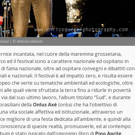
annoia | © MelodicaMente
cornice incantata, nel cuore della maremma grossetana,
rco ed il festival sono a carattere nazionale ed ospitano in
 di fama nazionale, oltre ad ospitare convegni e dibattiti con
nali e nazionali. Il festival è ad impatto zero, e risulta essere
opeo che verte su tematiche ambientali ed ecologiche, oltre
 alle quali viene sfruttata la terra fino a ridurle in povertà
 via dal suo ultimo lavoro, l’album titolato “Sud”, e durante
rasiliani della
Onlus Axé
(onlus che ha l’obiettivo di
na vita sociale affettiva ed istituzionale, attraverso un
ce migliore di una festa dedicata all’ambiente, e quindi alla
a conoscenza di queste realtà, promuoverle, ed al contempo
’album è stato ispirato dall’omonimo libro di
Pino Aprile