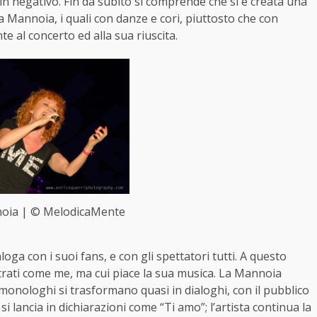
 in negativo. Fin da subito si comprende che si è creata una
la Mannoia, i quali con danze e cori, piuttosto che con
e al concerto ed alla sua riuscita.
noia | © MelodicaMente
oga con i suoi fans, e con gli spettatori tutti. A questo
filtrati come me, ma cui piace la sua musica. La Mannoia
 monologhi si trasformano quasi in dialoghi, con il pubblico
 si lancia in dichiarazioni come “Ti amo”; l’artista continua la