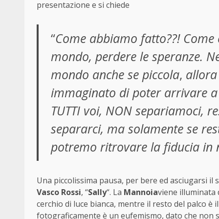
presentazione e si chiede
“
Come abbiamo fatto??! Come è 
mondo, perdere le speranze. Neg
mondo anche se piccola
,
allora
immaginato di poter arrivare a 
TUTTI voi, NON separiamoci, r
separarci, ma solamente se rest
potremo ritrovare la fiducia in no
Una piccolissima pausa, per bere ed asciugarsi il 
Vasco Rossi
, “
Sally
“. La
Mannoia
viene illuminata 
cerchio di luce bianca, mentre il resto del palco è i
fotograficamente è un eufemismo, dato che non si