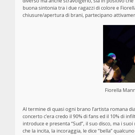
diverso ma anche stravolgerlo, sia in positivo che
buona sintonia tra i due ragazzi di colore e Fiorel
chiusure/apertura di brani, partecipano attivament
Fiorella Man
Al termine di quasi ogni brano l’artista romana dial
concerto c’era credo il 90% di fans ed il 10% di in
introduce e presenta “Sud”, il suo disco, ma i suoi
che la incita, la incoraggia, le dice “bella” qualcuno