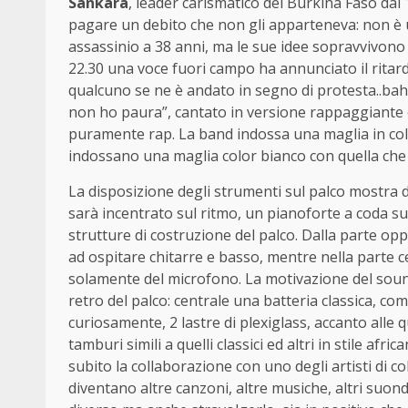
Sankara
, leader carismatico del Burkina Faso dal 
pagare un debito che non gli apparteneva: non è 
assassinio a 38 anni, ma le sue idee sopravvivono 
22.30 una voce fuori campo ha annunciato il ritardo
qualcuno se ne è andato in segno di protesta..bah…
non ho paura”, cantato in versione rappaggiante e
puramente rap. La band indossa una maglia in colo
indossano una maglia color bianco con quella che 
La disposizione degli strumenti sul palco mostra da
sarà incentrato sul ritmo, un pianoforte a coda sul 
strutture di costruzione del palco. Dalla parte o
ad ospitare chitarre e basso, mentre nella parte 
solamente del microfono. La motivazione del soun
retro del palco: centrale una batteria classica, compo
curiosamente, 2 lastre di plexiglass, accanto alle 
tamburi simili a quelli classici ed altri in stile afri
subito la collaborazione con uno degli artisti di col
diventano altre canzoni, altre musiche, altri suon