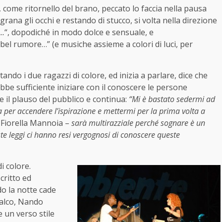
, come ritornello del brano, peccato lo faccia nella pausa
rana gli occhi e restando di stucco, si volta nella direzione
…
“, dopodiché in modo dolce e sensuale, e
bel rumore…” (e musiche assieme a colori di luci, per
ndo i due ragazzi di colore, ed inizia a parlare, dice che
be sufficiente iniziare con il conoscere le persone
e il plauso del pubblico e continua:
“Mi è bastato sedermi ad
lia per accendere l’ispirazione e mettermi per la prima volta a
 Fiorella Mannoia –
sarà multirazziale perché sognare è un
ste leggi ci hanno resi vergognosi di conoscere queste
i colore.
ritto ed
o la notte cade
 palco, Nando
 un verso stile