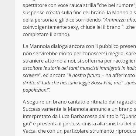
spettatore con voce rauca strilla “che bel rumore”
suspense creata sulla fine del brano; la Mannoia sg
della persona e gli dice sorridendo: “
Ammazza aho
coinvolgentemente sexy, chiude lei il brano “…che 
completare il brano).
La Mannoia dialoga ancora con il pubblico presenta
non servirebbe molto per conoscersi meglio, sareb
straniere attorno a noi, si sofferma per raccoglier
ascoltare le storie dei tanti musicisti immigrati in Ita
scrivere
“, ed ancora “
Il nostro futuro
– ha affermato
diritto di tutti che nessuna legge Bossi-Fini, anzi…que
popolazioni”.
A seguire un brano cantato e ritmato dai ragazzi d
Successivamente la Mannoia annuncia un brano sc
interpretato da Luca Barbarossa dal titolo “Quand
giù” e presenta il percussionista alla sinistra del
Vacca, che con un particolare strumento riproduce