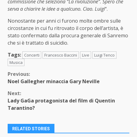
commissione che seleziona “La rivoluzione”. Spero che
serva a chiarire le idee a qualcuno. Ciao. Luigi
“.
Nonostante per anni ci furono molte ombre sulle
circostanze in cui fu ritrovato il corpo dell’artista, è
stato confermato dalla procura generale di Sanremo
che si è trattato di suicidio.
Tags:
Concerti
Francesco Baccini
Live
Luigi Tenco
Musica
Continue
Previous:
Noel Gallegher minaccia Gary Neville
Reading
Next:
Lady GaGa protagonista del film di Quentin
Tarantino?
RELATED STORIES