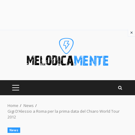
×
Skip
to
content
PRIMARY
MENU
Home
News
Gigi D’Alessio a Roma per la prima data del Chiaro World Tour
2012
News