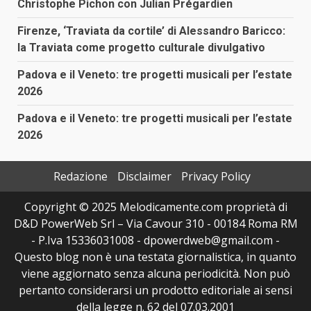
Christophe Pichon con Julian Prégardien
Firenze, ‘Traviata da cortile’ di Alessandro Baricco:
la Traviata come progetto culturale divulgativo
Padova e il Veneto: tre progetti musicali per l’estate
2026
Padova e il Veneto: tre progetti musicali per l’estate
2026
Redazione
Disclaimer
Privacy Policy
Copyright © 2025 Melodicamente.com proprietà di
D&D PowerWeb Srl – Via Cavour 310 - 00184 Roma RM
- P.Iva 15336031008 - dpowerdweb@gmail.com -
Questo blog non è una testata giornalistica, in quanto
viene aggiornato senza alcuna periodicità. Non può
pertanto considerarsi un prodotto editoriale ai sensi
della legge n. 62 del 07.03.2001