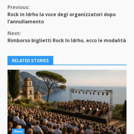
Continue
Previous:
Rock in Idrho la voce degi organizzatori dopo
Reading
l’annullamento
Next:
Rimborso biglietti Rock In Idrho, ecco le modalità
RELATED STORIES
News