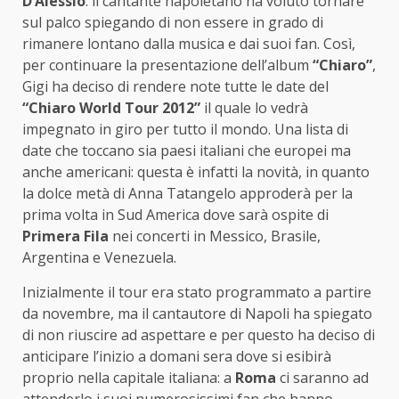
D’Alessio
: il cantante napoletano ha voluto tornare
sul palco spiegando di non essere in grado di
rimanere lontano dalla musica e dai suoi fan. Così,
per continuare la presentazione dell’album
“Chiaro”
,
Gigi ha deciso di rendere note tutte le date del
“Chiaro World Tour 2012”
il quale lo vedrà
impegnato in giro per tutto il mondo. Una lista di
date che toccano sia paesi italiani che europei ma
anche americani: questa è infatti la novità, in quanto
la dolce metà di Anna Tatangelo approderà per la
prima volta in Sud America dove sarà ospite di
Primera Fila
nei concerti in Messico, Brasile,
Argentina e Venezuela.
Inizialmente il tour era stato programmato a partire
da novembre, ma il cantautore di Napoli ha spiegato
di non riuscire ad aspettare e per questo ha deciso di
anticipare l’inizio a domani sera dove si esibirà
proprio nella capitale italiana: a
Roma
ci saranno ad