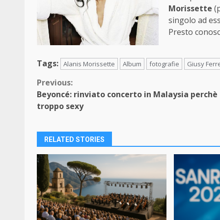
Morissette
(
singolo ad ess
Presto conosce
Tags:
Alanis Morissette
Album
fotografie
Giusy Ferre
Continue
Previous:
Beyoncé: rinviato concerto in Malaysia perchè
Reading
troppo sexy
RELATED STORIES