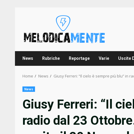
Skip
to
content
News
Rubriche
Reportage
Varie
Uscite 
Home
News
Giusy Ferreri: “Il cielo è sempre più blu” in 
News
Giusy Ferreri: “Il ci
radio dal 23 Ottobre