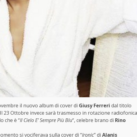
Novembre il nuovo album di cover di
Giusy Ferreri
dal titolo
. Il 23 Ottobre invece sarà trasmesso in rotazione radiofonic
lo che è “
Il Cielo E’ Sempre Più Blu
“, celebre brano di
Rino
mento si vociferava sulla cover di “
Ironic
” di
Alanis