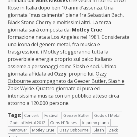
animata dai
Guns N’Roses
che vedrà il ritorno di Axl
Rose in Italia dopo ben 10 anni d’assenza. Una
giornata “musicalmente” piena fra Sebastian Bach,
Black Stone Cherry e moltissimi altri. La terza
giornata sarà composta dai
Motley Crue
formazione nata a Los Angeles nel 1981. Considerata
una icona del genere metal, fra musica e
trasgressioni, i Motley sfoggeranno tutta la
proverbiale energia proprio sul palco italiano
assieme a personaggi come Slash e soci. Ultima
giornata affidata ad
Ozzy
, proprio lui,
Ozzy
Osbourne accompagnato da Geezer Butler, Slash e
Zakk Wylde
. Quattro giornate di pura ed
intensissima musica con un pubblico atteso circa
attorno a 120.000 persone.
Tags:
Concerti
Festival
Geezer Butler
Gods of Metal
Gods of Metal 2012
Guns N' Roses
In primo piano
Manowar
Mötley Crüe
Ozzy Osbourne
Slash
Zakk