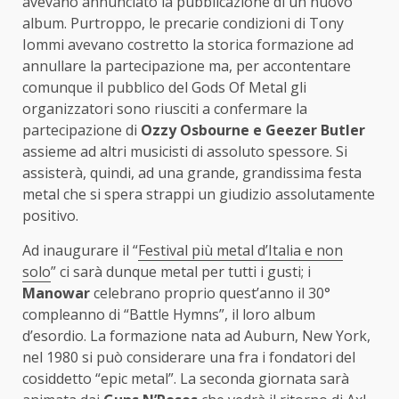
avevano annunciato la pubblicazione di un nuovo
album. Purtroppo, le precarie condizioni di Tony
Iommi avevano costretto la storica formazione ad
annullare la partecipazione ma, per accontentare
comunque il pubblico del Gods Of Metal gli
organizzatori sono riusciti a confermare la
partecipazione di
Ozzy Osbourne e Geezer Butler
assieme ad altri musicisti di assoluto spessore. Si
assisterà, quindi, ad una grande, grandissima festa
metal che si spera strappi un giudizio assolutamente
positivo.
Ad inaugurare il “
Festival più metal d’Italia e non
solo
” ci sarà dunque metal per tutti i gusti; i
Manowar
celebrano proprio quest’anno il 30°
compleanno di “Battle Hymns”, il loro album
d’esordio. La formazione nata ad Auburn, New York,
nel 1980 si può considerare una fra i fondatori del
cosiddetto “epic metal”. La seconda giornata sarà