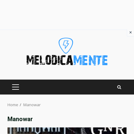
×
Skip
to
content
PRIMARY
MENU
Home
Manowar
Manowar