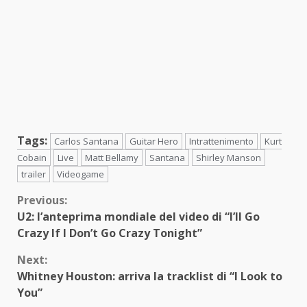
Tags:
Carlos Santana
Guitar Hero
Intrattenimento
Kurt
Cobain
Live
Matt Bellamy
Santana
Shirley Manson
trailer
Videogame
Continue
Previous:
U2: l’anteprima mondiale del video di “I’ll Go
Reading
Crazy If I Don’t Go Crazy Tonight”
Next:
Whitney Houston: arriva la tracklist di “I Look to
You”