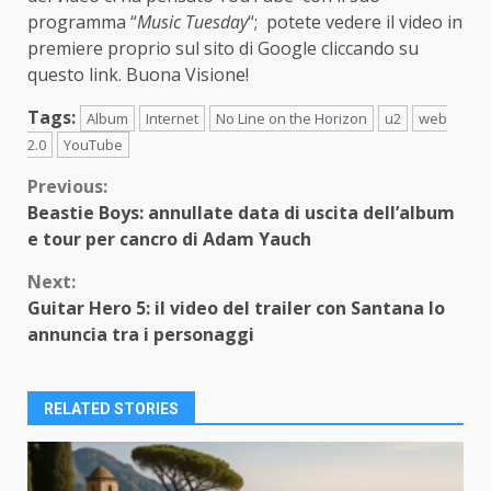
programma “
Music Tuesday
“; potete vedere il video in
premiere proprio sul sito di Google cliccando su
questo
link
. Buona Visione!
Tags:
Album
Internet
No Line on the Horizon
u2
web
2.0
YouTube
Continue
Previous:
Beastie Boys: annullate data di uscita dell’album
Reading
e tour per cancro di Adam Yauch
Next:
Guitar Hero 5: il video del trailer con Santana lo
annuncia tra i personaggi
RELATED STORIES