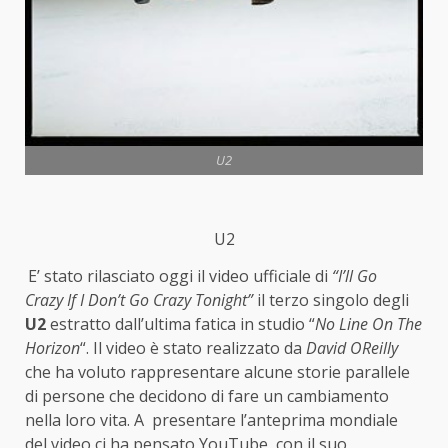
U2
U2
E’ stato rilasciato oggi il video ufficiale di
“I’ll Go
Crazy If I Don’t Go Crazy Tonight”
il terzo singolo degli
U2
estratto dall’ultima fatica in studio “
No Line On The
Horizon
“. Il video è stato realizzato da
David OReilly
che ha voluto rappresentare alcune storie parallele
di persone che decidono di fare un cambiamento
nella loro vita. A presentare l’anteprima mondiale
del video ci ha pensato YouTube con il suo