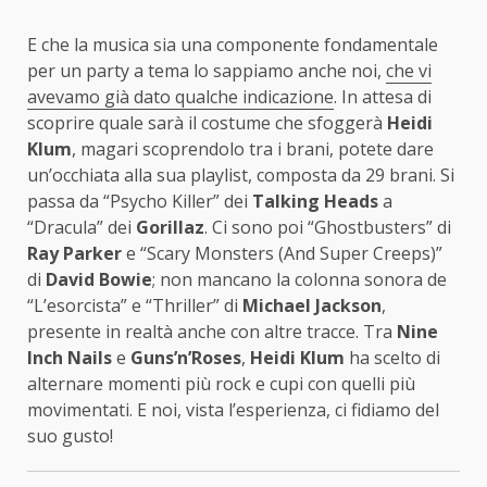
E che la musica sia una componente fondamentale
per un party a tema lo sappiamo anche noi,
che vi
avevamo già dato qualche indicazione
. In attesa di
scoprire quale sarà il costume che sfoggerà
Heidi
Klum
, magari scoprendolo tra i brani, potete dare
un’occhiata alla sua playlist, composta da 29 brani. Si
passa da “Psycho Killer” dei
Talking Heads
a
“Dracula” dei
Gorillaz
. Ci sono poi “Ghostbusters” di
Ray Parker
e “Scary Monsters (And Super Creeps)”
di
David Bowie
; non mancano la colonna sonora de
“L’esorcista” e “Thriller” di
Michael Jackson
,
presente in realtà anche con altre tracce. Tra
Nine
Inch Nails
e
Guns’n’Roses
,
Heidi Klum
ha scelto di
alternare momenti più rock e cupi con quelli più
movimentati. E noi, vista l’esperienza, ci fidiamo del
suo gusto!