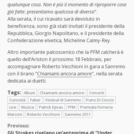
qualunque cosa. Non è più il momento di riproporre cose
già fatte: presentiamo qualcosa di diverso
“.
Alla serata, il cui ricavato sarà devoluto in
beneficenza, sono già stati invitati il presidente della
Repubblica, Giorgio Napolitano, e il presidente della
Confederazione elvetica, Micheline Calmy-Rey.
Altro importante palcoscenico che la PFM calcherà è
quello dell’Ariston il prossimo 18 Febbraio, per
accompagnare Roberto Vecchioni in gara a Sanremo
con il brano “
Chiamami ancora amore
“, nella serata
dedicata ai duetti.
Tags:
Album
Chiamami ancora amore
Concerti
Curiosità
Faber
Festival di Sanremo
Franz Di Cioccio
Live
Musica
Patrick Djivas
PFM
Premiata Forneria
Marconi
Roberto Vecchioni
Sanremo 2011
Continue
Previous:
Gli Strokes rivelano un’anteprima di “Under