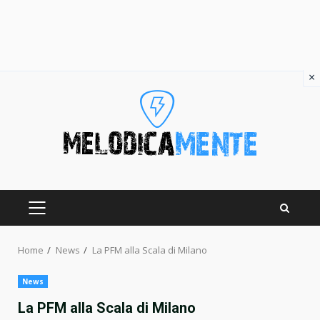
×
Skip
to
content
PRIMARY
MENU
Home
News
La PFM alla Scala di Milano
News
La PFM alla Scala di Milano