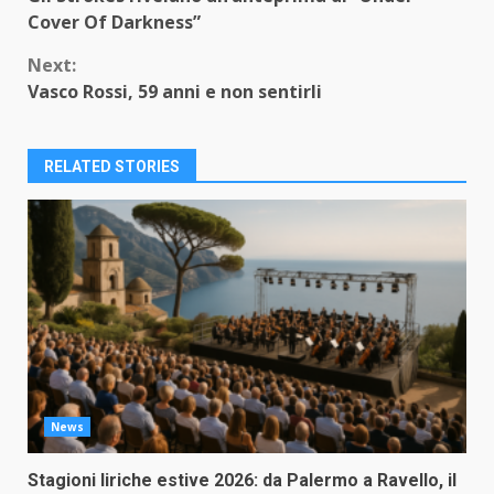
Reading
Cover Of Darkness”
Next:
Vasco Rossi, 59 anni e non sentirli
RELATED STORIES
News
Stagioni liriche estive 2026: da Palermo a Ravello, il