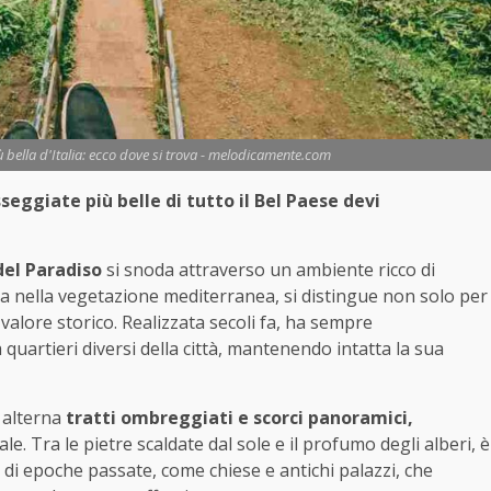
ù bella d'Italia: ecco dove si trova - melodicamente.com
seggiate più belle di tutto il Bel Paese devi
del Paradiso
si snoda attraverso un ambiente ricco di
sa nella vegetazione mediterranea, si distingue non solo per
valore storico. Realizzata secoli fa, ha sempre
artieri diversi della città, mantenendo intatta la sua
 alterna
tratti ombreggiati e scorci panoramici,
e. Tra le pietre scaldate dal sole e il profumo degli alberi, è
di epoche passate, come chiese e antichi palazzi, che