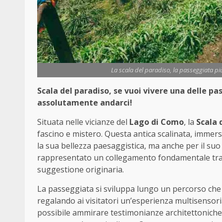
La scala del paradiso, la passeggiata pi
Scala del paradiso, se vuoi vivere una delle pas
assolutamente andarci!
Situata nelle vicianze del
Lago di Como
, la
Scala 
fascino e mistero. Questa antica scalinata, immer
la sua bellezza paesaggistica, ma anche per il suo 
rappresentato un collegamento fondamentale tra qu
suggestione originaria.
La passeggiata si sviluppa lungo un percorso che
regalando ai visitatori un’esperienza multisensorial
possibile ammirare testimonianze architettoniche 