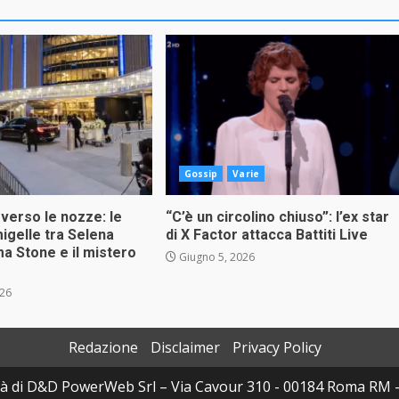
Gossip
Varie
 verso le nozze: le
“C’è un circolino chiuso”: l’ex star
migelle tra Selena
di X Factor attacca Battiti Live
 Stone e il mistero
Giugno 5, 2026
026
Redazione
Disclaimer
Privacy Policy
à di D&D PowerWeb Srl – Via Cavour 310 - 00184 Roma RM 