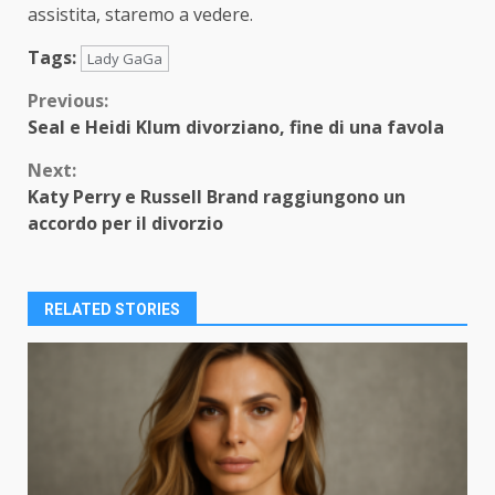
assistita, staremo a vedere.
Tags:
Lady GaGa
Continue
Previous:
Seal e Heidi Klum divorziano, fine di una favola
Reading
Next:
Katy Perry e Russell Brand raggiungono un
accordo per il divorzio
RELATED STORIES