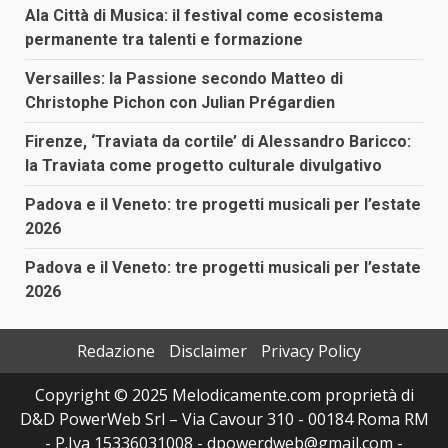
Ala Città di Musica: il festival come ecosistema
permanente tra talenti e formazione
Versailles: la Passione secondo Matteo di
Christophe Pichon con Julian Prégardien
Firenze, ‘Traviata da cortile’ di Alessandro Baricco:
la Traviata come progetto culturale divulgativo
Padova e il Veneto: tre progetti musicali per l’estate
2026
Padova e il Veneto: tre progetti musicali per l’estate
2026
Redazione
Disclaimer
Privacy Policy
Copyright © 2025 Melodicamente.com proprietà di
D&D PowerWeb Srl – Via Cavour 310 - 00184 Roma RM
- P.Iva 15336031008 - dpowerdweb@gmail.com -