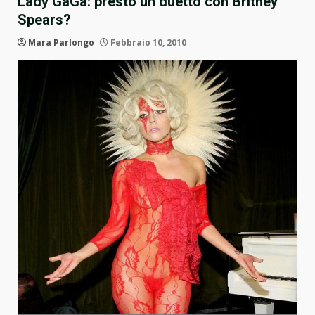
Lady GaGa: presto un duetto con Britney
Spears?
Mara Parlongo
Febbraio 10, 2010