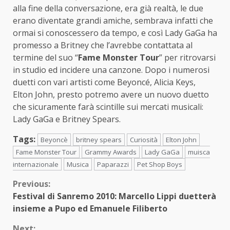
alla fine della conversazione, era già realtà, le due
erano diventate grandi amiche, sembrava infatti che
ormai si conoscessero da tempo, e così Lady GaGa ha
promesso a Britney che l’avrebbe contattata al
termine del suo “
Fame Monster Tour
” per ritrovarsi
in studio ed incidere una canzone. Dopo i numerosi
duetti con vari artisti come Beyoncé, Alicia Keys,
Elton John, presto potremo avere un nuovo duetto
che sicuramente farà scintille sui mercati musicali:
Lady GaGa e Britney Spears.
Tags:
Beyoncè
britney spears
Curiosità
Elton John
Fame Monster Tour
Grammy Awards
Lady GaGa
muisca
internazionale
Musica
Paparazzi
Pet Shop Boys
Continue
Previous:
Festival di Sanremo 2010: Marcello Lippi duetterà
Reading
insieme a Pupo ed Emanuele Filiberto
Next: