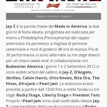
Made in America - Artwork
Jay-Z
è la parola chiave del
Made in America
: la due
giorni di festa ideata, progettata ed realizzata per
intero a Philadelphia (Pennsylvania) dal rapper
americano ha permesso a migliaia di persone
(americane e non) di godersi 48 ore di musica. Più di
30 performance si sono alternate su tre
stage
diversi
per un intero week-end: in collaborazione con
Budweiser America
i giorni 1 e 2 Settembre 2012 si
sono esibiti artisti del calibro di
Jay-Z, D’Angelo,
Skrillex, Calvin Harris, Otto Knows, Rita Ora, The
Hives, Afrojack
e
Pearl Jam
. Le esibizioni erano
previste a partire dall 13:00 fino a notte fonda su tre
stage
:
Rocky Stage, Liberty Stage
e
Freedom Tent
.
Proprio i
Pearl Jam
sono stati scelti dallo stesso
Jay-
Z
come headliner della serata conclusiva sul
Rocky