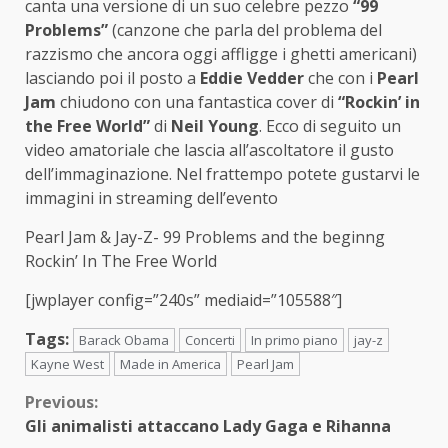
canta una versione di un suo celebre pezzo
“99
Problems”
(canzone che parla del problema del
razzismo che ancora oggi affligge i ghetti americani)
lasciando poi il posto a
Eddie Vedder
che con i
Pearl
Jam
chiudono con una fantastica cover di
“Rockin’ in
the Free World”
di
Neil Young
. Ecco di seguito un
video amatoriale che lascia all’ascoltatore il gusto
dell’immaginazione. Nel frattempo potete gustarvi le
immagini in streaming dell’evento
Pearl Jam & Jay-Z- 99 Problems and the beginng
Rockin’ In The Free World
[jwplayer config=”240s” mediaid=”105588″]
Tags:
Barack Obama
Concerti
In primo piano
jay-z
Kayne West
Made in America
Pearl Jam
Continue
Previous:
Gli animalisti attaccano Lady Gaga e Rihanna
Reading