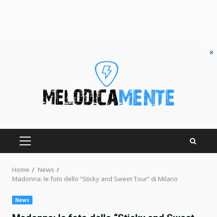
×
Skip
to
content
PRIMARY
MENU
Home
News
Madonna: le foto dello “Sticky and Sweet Tour” di Milano
News