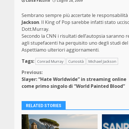
Luisa Fazzito
Luglio 28, 2009
Sembrano sempre più accertate le responsabilità
Jackson
. Il King of Pop sarebbe infatti stato ucci
Dott.Murray.
Secondo la CNN i risultati dell’autopsia saranno res
agli stupefacenti ha perquisito uno degli studi del
Aspettiamo ulteriori aggiornamenti.
Tags:
Conrad Murray
Curiosità
Michael Jackson
Continue
Previous:
Slayer: “Hate Worldwide” in streaming online
Reading
come primo singolo di “World Painted Blood”
RELATED STORIES