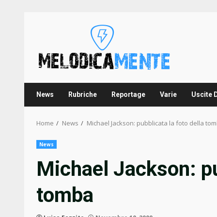
Skip
to
content
News
Rubriche
Reportage
Varie
Uscite 
Home
News
Michael Jackson: pubblicata la foto della to
News
Michael Jackson: pub
tomba