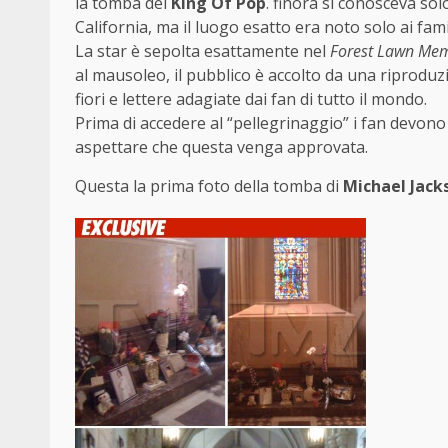
la tomba del
King Of Pop
. finora si conosceva so
California, ma il luogo esatto era noto solo ai fam
La star è sepolta esattamente nel
Forest Lawn Mem
al mausoleo, il pubblico è accolto da una riprodu
fiori e lettere adagiate dai fan di tutto il mondo.
Prima di accedere al “pellegrinaggio” i fan devono 
aspettare che questa venga approvata.
Questa la prima foto della tomba di
Michael Jack