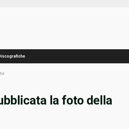
Discografiche
mba
blicata la foto della