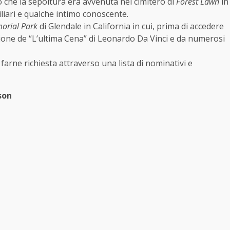
lo che la sepoltura era avvenuta nel cimitero di
Forest Lawn
in
iliari e qualche intimo conoscente.
orial Park
di Glendale in California in cui, prima di accedere
zione de “L’ultima Cena” di Leonardo Da Vinci e da numerosi
farne richiesta attraverso una lista di nominativi e
son