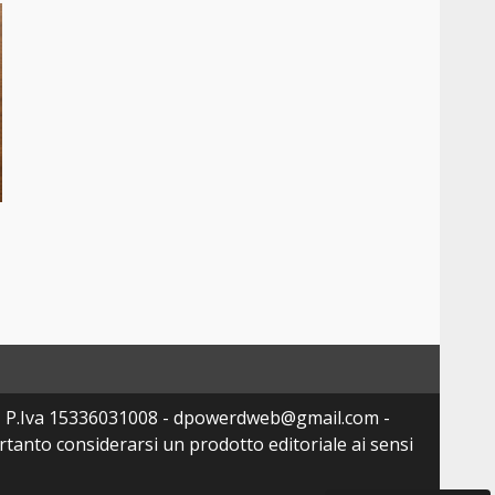
- P.Iva 15336031008 - dpowerdweb@gmail.com -
tanto considerarsi un prodotto editoriale ai sensi