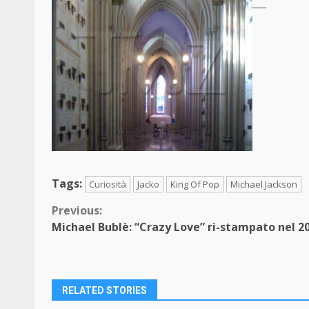
Tags:
Curiosità
Jacko
King Of Pop
Michael Jackson
Continue
Previous:
Michael Bublè: “Crazy Love” ri-stampato nel 2
Reading
RELATED STORIES