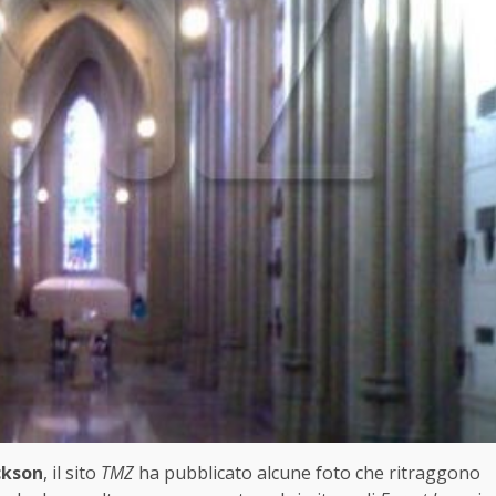
ckson
, il sito
TMZ
ha pubblicato alcune foto che ritraggono