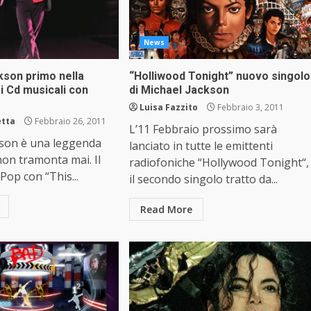
News
kson primo nella
“Holliwood Tonight” nuovo singolo
ei Cd musicali con
di Michael Jackson
Luisa Fazzito
Febbraio 3, 2011
etta
Febbraio 26, 2011
L’11 Febbraio prossimo sarà
kson è una leggenda
lanciato in tutte le emittenti
non tramonta mai. Il
radiofoniche “Hollywood Tonight“,
Pop con “This...
il secondo singolo tratto da...
Read More