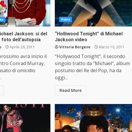
ws
Video
chael Jackson: si del
“Holliwood Tonight” di Michael
e foto dell’autopsia
Jackson video
o
Aprile 26, 2011
Vittoria Borgese
Marzo 10, 2011
rossimo avrà inizio il
“Hollywood Tonight“, il secondo
ntro Conrad Murray,
singolo tratto da “Michael“, album
usato di omicidio
postumo del Re del Pop, ha da
.
oggi...
Read More