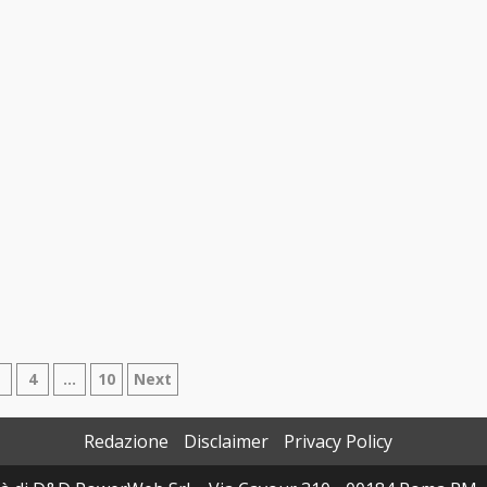
azione
3
4
…
10
Next
Redazione
Disclaimer
Privacy Policy
i