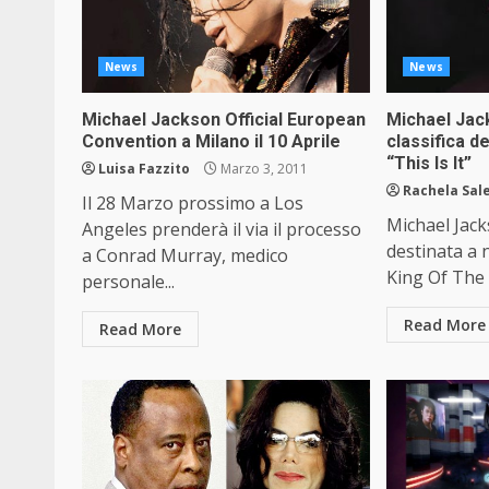
News
News
Michael Jackson Official European
Michael Jac
Convention a Milano il 10 Aprile
classifica d
“This Is It”
Luisa Fazzito
Marzo 3, 2011
Rachela Sal
Il 28 Marzo prossimo a Los
Michael Jac
Angeles prenderà il via il processo
destinata a 
a Conrad Murray, medico
King Of The 
personale...
Read More
Read More