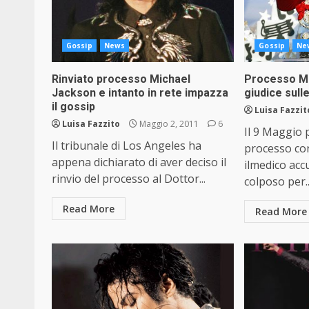
Gossip
News
Gossip
Ne
Rinviato processo Michael
Processo Mi
Jackson e intanto in rete impazza
giudice sull
il gossip
Luisa Fazzit
Luisa Fazzito
Maggio 2, 2011
6
Il 9 Maggio p
Il tribunale di Los Angeles ha
processo co
appena dichiarato di aver deciso il
ilmedico acc
rinvio del processo al Dottor...
colposo per..
Read More
Read More