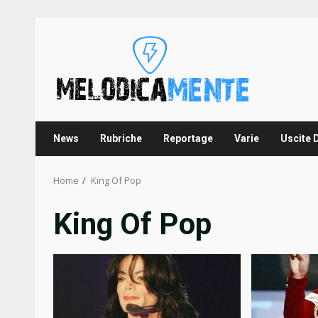
Skip
to
content
News
Rubriche
Reportage
Varie
Uscite 
Home
King Of Pop
King Of Pop