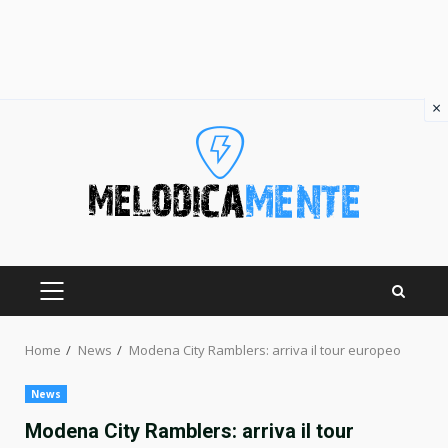
×
Skip
to
content
PRIMARY
MENU
Home
News
Modena City Ramblers: arriva il tour europeo
News
Modena City Ramblers: arriva il tour