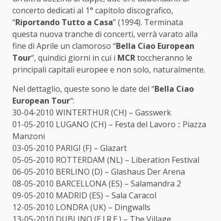
concerto dedicati al 1° capitolo discografico,
“
Riportando Tutto a Casa
” (1994). Terminata
questa nuova tranche di concerti, verrà varato alla
fine di Aprile un clamoroso “
Bella Ciao European
Tour
“, quindici giorni in cui i
MCR
toccheranno le
principali capitali europee e non solo, naturalmente.
Nel dettaglio, queste sono le date del “
Bella Ciao
European Tour
“:
30-04-2010 WINTERTHUR (CH) – Gasswerk
01-05-2010 LUGANO (CH) – Festa del Lavoro :: Piazza
Manzoni
03-05-2010 PARIGI (F) – Glazart
05-05-2010 ROTTERDAM (NL) – Liberation Festival
06-05-2010 BERLINO (D) – Glashaus Der Arena
08-05-2010 BARCELLONA (ES) – Salamandra 2
09-05-2010 MADRID (ES) – Sala Caracol
12-05-2010 LONDRA (UK) – Dingwalls
13-05-2010 DUBLINO (E.I.R.E.) – The Village