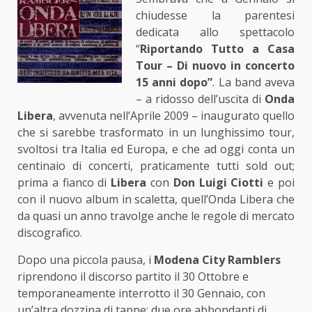
chiudesse la parentesi
dedicata allo spettacolo
“
Riportando Tutto a Casa
Tour – Di nuovo in concerto
15 anni dopo”
. La band aveva
– a ridosso dell’uscita di
Onda
Libera
, avvenuta nell’Aprile 2009 – inaugurato quello
che si sarebbe trasformato in un lunghissimo tour,
svoltosi tra Italia ed Europa, e che ad oggi conta un
centinaio di concerti, praticamente tutti sold out;
prima a fianco di
Libera
con
Don Luigi Ciotti
e poi
con il nuovo album in scaletta, quell’Onda Libera che
da quasi un anno travolge anche le regole di mercato
discografico.
Dopo una piccola pausa, i
Modena City Ramblers
riprendono il discorso partito il 30 Ottobre e
temporaneamente interrotto il 30 Gennaio, con
un’altra dozzina di tappe; due ore abbondanti di