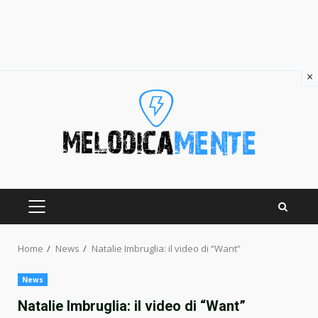
×
Skip
to
content
PRIMARY
MENU
Home
News
Natalie Imbruglia: il video di “Want”
News
Natalie Imbruglia: il video di “Want”