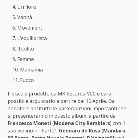
Un fiore
Vanità
Movement
L’equilibrista
Il solito
Femme
Mamamia
Fuoco
Il disco è prodotto da MK Records-VLC e sarà
possibile acquistarlo a partire dal 15 Aprile. Da
annotare anzitutto le partecipazioni importanti che
si presenteranno in questo album, a partire da
Francesco Moneti
(
Modena City Ramblers
) con il
suo violino in “Parto”,
Gennaro de Rosa
(
Mandara,
99 Posse, Parto Nuvole Pesanti, P.Voltarelli
) nel