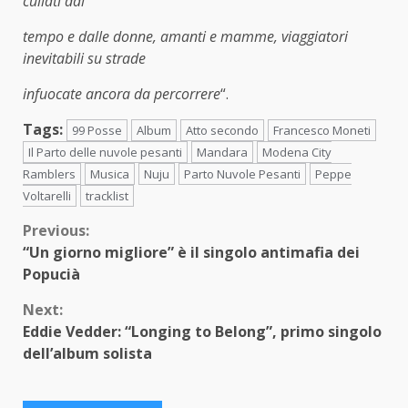
cullati dal
tempo e dalle donne, amanti e mamme, viaggiatori
inevitabili su strade
infuocate ancora da percorrere
“.
Tags:
99 Posse
Album
Atto secondo
Francesco Moneti
Il Parto delle nuvole pesanti
Mandara
Modena City
Ramblers
Musica
Nuju
Parto Nuvole Pesanti
Peppe
Voltarelli
tracklist
Continue
Previous:
“Un giorno migliore” è il singolo antimafia dei
Reading
Popucià
Next:
Eddie Vedder: “Longing to Belong”, primo singolo
dell’album solista