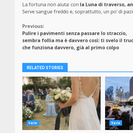
La fortuna non aiuta: con
la Luna di traverso, a
Serve sangue freddo e, soprattutto, un po’ di paz
Continue
Previous:
Pulire i pavimenti senza passare lo straccio,
Reading
sembra follia ma è davvero così: ti svelo il tru
che funziona davvero, già al primo colpo
RELATED STORIES
Varie
Varie