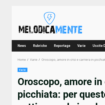
Skip
to
content
News
Rubriche
Reportage
Varie
Uscite 
Home
Varie
Oroscopo, amore in crisi e carriera in picch
Varie
Oroscopo, amore in c
picchiata: per ques