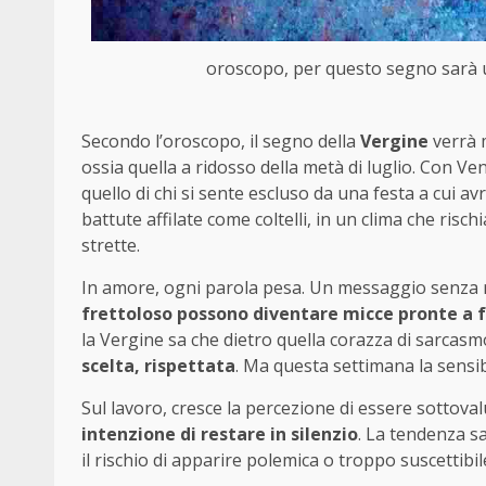
oroscopo, per questo segno sarà
Secondo l’oroscopo, il segno della
Vergine
verrà 
ossia quella a ridosso della metà di luglio. Con Ven
quello di chi si sente escluso da una festa a cui av
battute affilate come coltelli, in un clima che risch
strette.
In amore, ogni parola pesa. Un messaggio senza r
frettoloso possono diventare micce pronte a 
la Vergine sa che dietro quella corazza di sarcas
scelta, rispettata
. Ma questa settimana la sensibil
Sul lavoro, cresce la percezione di essere sottoval
intenzione di restare in silenzio
. La tendenza s
il rischio di apparire polemica o troppo suscettibil