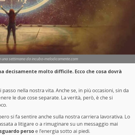
à una settimana da incubo-melodicamente.com
 decisamente molto difficile. Ecco che cosa dovrà
 passo nella nostra vita. Anche se, in più occasioni, sin da
nere le due cose separate. La verità, però, è che si
oco.
bero si fa sentire anche sulla nostra carriera lavorativa. Lo
ssata a litigare o a rimuginare su un messaggio mai
o sguardo perso
e l’energia sotto ai piedi.