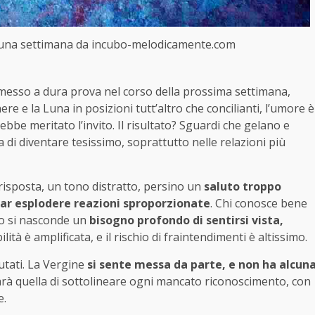
 una settimana da incubo-melodicamente.com
messo a dura prova nel corso della prossima settimana,
ere e la Luna in posizioni tutt’altro che concilianti, l’umore è
rebbe meritato l’invito. Il risultato? Sguardi che gelano e
ia di diventare tesissimo, soprattutto nelle relazioni più
isposta, un tono distratto, persino un
saluto troppo
far esplodere reazioni sproporzionate
. Chi conosce bene
mo si nasconde un
bisogno profondo di sentirsi vista,
ità è amplificata, e il rischio di fraintendimenti è altissimo.
utati. La Vergine
si sente messa da parte, e non ha alcun
arà quella di sottolineare ogni mancato riconoscimento, con
e.