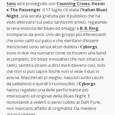
Sons
ed è proseguito con
Counting Crows
,
Hozier
e The Passenger
. Il 17 luglio c’è stata l’
Italian Blues
Night
, una serata gratuita per il pubblico che ha
visto alternarsi sul palco tantissimi artisti, regalando
la vera essenza del blues ed omaggi a
B. B. King
,
scomparso da poco. Uno dei gruppi più interessanti
che sono saliti sul palco e che meritano d’essere
menzionati sono senza alcun dubbio i
Cyborgs
,
sono in due ma suonano come se fossero una band
al completo. Un blues innovativo che non intacca le
radici, sembra strano a dirsi ma è davvero così, solo
che non si può capire finché non si vede il duo in
azione. Mascherati (o meglio, nascosti sotto caschi
da saldatore) e quindi irriconoscibili, i
Cyborgs
hanno regalato una delle performance più
interessanti ed originali della Blues Night. E
nonostante a vederli si pensi subito ai Daft Punk,
non mancano affatto di originalità. Da rivedere
assolutamente.