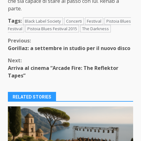
che sia capace di stare al passo con lui. Rehab a
parte.
Tags:
Black Label Society
Concerti
Festival
Pistoia Blues
Festival
Pistoia Blues Festival 2015
The Darkness
Continue
Previous:
Gorillaz: a settembre in studio per il nuovo disco
Reading
Next:
Arriva al cinema “Arcade Fire: The Reflektor
Tapes”
RELATED STORIES