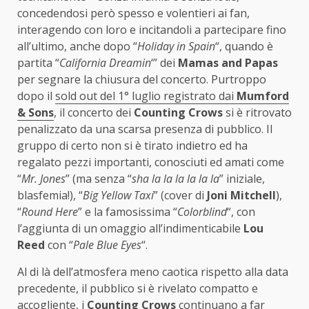
concedendosi però spesso e volentieri ai fan,
interagendo con loro e incitandoli a partecipare fino
all’ultimo, anche dopo “
Holiday in Spain
“, quando è
partita “
California Dreamin
‘” dei
Mamas and Papas
per segnare la chiusura del concerto. Purtroppo
dopo il
sold out del 1° luglio registrato dai
Mumford
& Sons
, il concerto dei
Counting Crows
si è ritrovato
penalizzato da una scarsa presenza di pubblico. Il
gruppo di certo non si è tirato indietro ed ha
regalato pezzi importanti, conosciuti ed amati come
“
Mr. Jones
” (ma senza “
sha la la la la la la
” iniziale,
blasfemia!), “
Big Yellow Taxi
” (cover di
Joni Mitchell
),
“
Round Here
” e la famosissima “
Colorblind
“, con
l’aggiunta di un omaggio all’indimenticabile
Lou
Reed
con “
Pale Blue Eyes
“.
Al di là dell’atmosfera meno caotica rispetto alla data
precedente, il pubblico si è rivelato compatto e
accogliente, i
Counting Crows
continuano a far