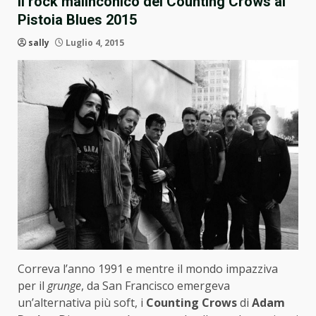
Il rock malinconico dei Counting Crows al
Pistoia Blues 2015
sally
Luglio 4, 2015
Correva l’anno 1991 e mentre il mondo impazziva
per il
grunge
, da San Francisco emergeva
un’alternativa più soft, i
Counting Crows
di
Adam