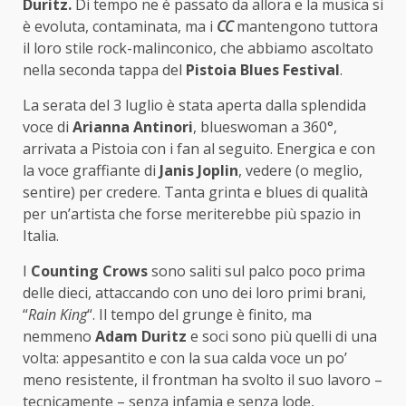
Duritz.
Di tempo ne è passato da allora e la musica si
è evoluta, contaminata, ma i
CC
mantengono tuttora
il loro stile rock-malinconico, che abbiamo ascoltato
nella seconda tappa del
Pistoia Blues Festival
.
La serata del 3 luglio è stata aperta dalla splendida
voce di
Arianna Antinori
, blueswoman a 360°,
arrivata a Pistoia con i fan al seguito. Energica e con
la voce graffiante di
Janis Joplin
, vedere (o meglio,
sentire) per credere. Tanta grinta e blues di qualità
per un’artista che forse meriterebbe più spazio in
Italia.
I
Counting Crows
sono saliti sul palco poco prima
delle dieci, attaccando con uno dei loro primi brani,
“
Rain King
“. Il tempo del grunge è finito, ma
nemmeno
Adam Duritz
e soci sono più quelli di una
volta: appesantito e con la sua calda voce un po’
meno resistente, il frontman ha svolto il suo lavoro –
tecnicamente – senza infamia e senza lode,