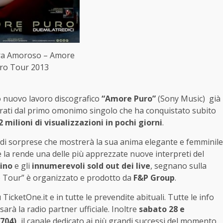
ra Amoroso – Amore
ro Tour 2013
uo nuovo lavoro discografico
“Amore Puro”
(Sony Music) già
strati dal primo omonimo singolo che ha conquistato subito
 milioni di visualizzazioni in pochi giorni
.
 di sorprese che mostrerà la sua anima elegante e femminile
e la rende una delle più apprezzate nuove interpreti del
tino
e gli
innumerevoli sold out dei live
, segnano sulla
ro Tour” è organizzato e prodotto da
F&P Group
.
 TicketOne.it e in tutte le prevendite abituali. Tutte le info
sarà la radio partner ufficiale. Inoltre
s
abato 28 e
 704),
il canale dedicato ai più grandi successi del momento