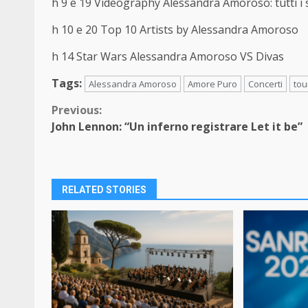
h 9 e 19 Videography Alessandra Amoroso: tutti i s
h 10 e 20 Top 10 Artists by Alessandra Amoroso
h 14 Star Wars Alessandra Amoroso VS Divas
Tags:
Alessandra Amoroso
Amore Puro
Concerti
tou
Continue
Previous:
John Lennon: “Un inferno registrare Let it be”
Reading
RELATED STORIES