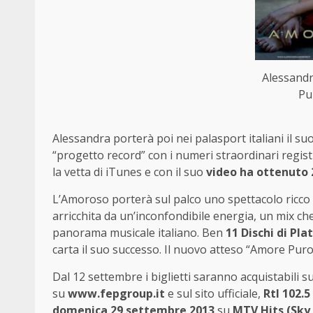
Alessand
Pu
Alessandra porterà poi nei palasport italiani il s
“progetto record” con i numeri straordinari regi
la vetta di iTunes e con il suo
video ha ottenuto 2
L’Amoroso porterà sul palco uno spettacolo ricco
arricchita da un’inconfondibile energia, un mix ch
panorama musicale italiano. Ben
11 Dischi di Pla
carta il suo successo. Il nuovo atteso “Amore Pu
Dal 12 settembre i biglietti saranno acquistabili su
su
www.fepgroup.it
e sul sito ufficiale,
Rtl 102.5
domenica 29 settembre 2013
su
MTV Hits (Sky