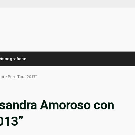
Discografiche
more Puro Tour 2013”
lessandra Amoroso con
013”