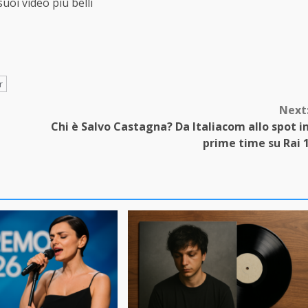
uoi video più belli
r
Next
Chi è Salvo Castagna? Da Italiacom allo spot i
prime time su Rai 