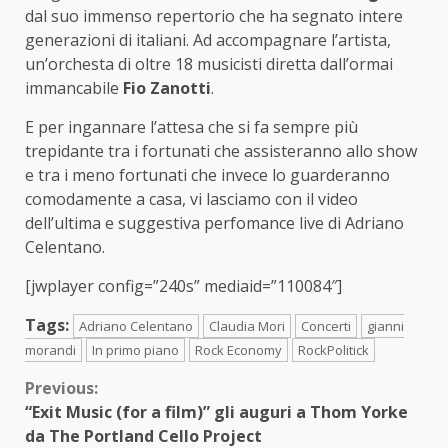
dal suo immenso repertorio che ha segnato intere
generazioni di italiani. Ad accompagnare l’artista,
un’orchesta di oltre 18 musicisti diretta dall’ormai
immancabile
Fio Zanotti
.
E per ingannare l’attesa che si fa sempre più
trepidante tra i fortunati che assisteranno allo show
e tra i meno fortunati che invece lo guarderanno
comodamente a casa, vi lasciamo con il video
dell’ultima e suggestiva perfomance live di Adriano
Celentano.
[jwplayer config=”240s” mediaid=”110084″]
Tags:
Adriano Celentano
Claudia Mori
Concerti
gianni
morandi
In primo piano
Rock Economy
RockPolitick
Continue
Previous:
“Exit Music (for a film)” gli auguri a Thom Yorke
Reading
da The Portland Cello Project