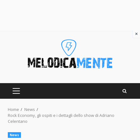
×
Skip
to
content
PRIMARY
MENU
Home
News
Rock Economy, gli ospiti e i dettagli dello show di Adriano
Celentano
News