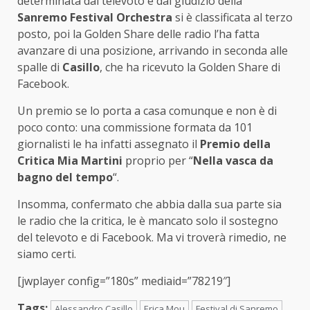
determinata dal televoto e dal giudizio della
Sanremo Festival Orchestra
si è classificata al terzo
posto, poi la Golden Share delle radio l’ha fatta
avanzare di una posizione, arrivando in seconda alle
spalle di
Casillo
, che ha ricevuto la Golden Share di
Facebook.
Un premio se lo porta a casa comunque e non è di
poco conto: una commissione formata da 101
giornalisti le ha infatti assegnato il
Premio della
Critica Mia Martini
proprio per “
Nella vasca da
bagno del tempo
“.
Insomma, confermato che abbia dalla sua parte sia
le radio che la critica, le è mancato solo il sostegno
del televoto e di Facebook. Ma vi troverà rimedio, ne
siamo certi.
[jwplayer config=”180s” mediaid=”78219″]
Tags:
Alessandro Casillo
Erica Mou
Festival di Sanremo