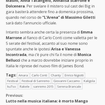
Masini, Anna Tatangelo, Annalisa Scarrone e
Dolcenera
. Per svelare il mistero sul cast dei Big in
gara basterà attendere fino a domenica prossima,
quando nel corso de
“L’Arena” di Massimo Giletti
sarà dato l’annuncio ufficiale.
Intanto sembra anche certa la presenza di
Emma
Marrone
al fianco di Carlo Conti come valletta per le
5 serate del festival, accanto al suo nome sono
spuntate anche le ipotesi
Arisa e Vanessa
Incontrada
, ma c’è pure chi fa il nome di
Monica
Bellucci
che a marzo dovrebbe iniziare proprio in
Italia le riprese del nuovo film di James Bond.
Tags:
Amara
Carlo Conti
Chanty
Enrico Nigiotti
Festival
Festival di Sanremo
Giovanni Caccamo
Kaligola
kuTso
Rakele
sanremo 2015
Serena Brancale
Continue
Previous:
Lutto nella musica italiana: è morto Mango