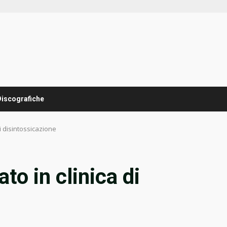
Discografiche
di disintossicazione
to in clinica di