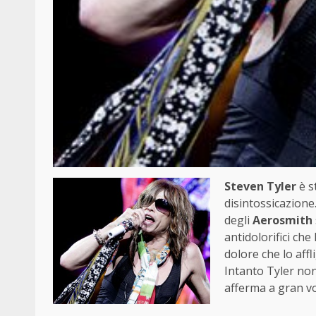
Steven Tyler
è s
disintossicazione
degli
Aerosmith
antidolorifici che
dolore che lo affl
Intanto Tyler non
afferma a gran vo