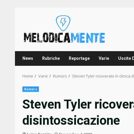
Skip
to
content
News
Rubriche
Reportage
Varie
Uscite 
Home
Varie
Rumors
Steven Tyler ricoverato in clinica 
Rumors
Steven Tyler ricovera
disintossicazione