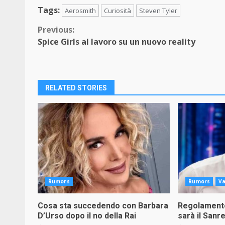
Tags:
Aerosmith
Curiosità
Steven Tyler
Continue
Previous:
Spice Girls al lavoro su un nuovo reality
Reading
RELATED STORIES
Rumors
Rumors
Va
Cosa sta succedendo con Barbara
Regolamento
D’Urso dopo il no della Rai
sarà il Sanr