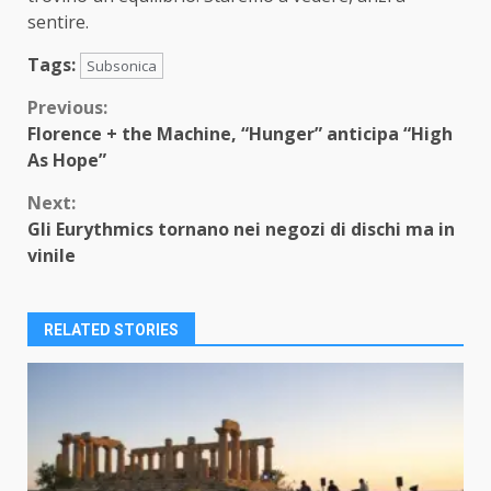
sentire.
Tags:
Subsonica
Continue
Previous:
Florence + the Machine, “Hunger” anticipa “High
Reading
As Hope”
Next:
Gli Eurythmics tornano nei negozi di dischi ma in
vinile
RELATED STORIES