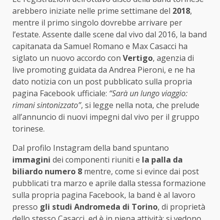
arebbero iniziate nelle prime settimane del
2018
,
mentre il primo singolo dovrebbe arrivare per
l’estate. Assente dalle scene dal vivo dal 2016, la band
capitanata da Samuel Romano e Max Casacci ha
siglato un nuovo accordo con
Vertigo
, agenzia di
live promoting guidata da Andrea Pieroni, e ne ha
dato notizia con un post pubblicato sulla propria
pagina Facebook ufficiale:
“Sarà un lungo viaggio:
rimani sintonizzato”
, si legge nella nota, che prelude
all’annuncio di nuovi impegni dal vivo per il gruppo
torinese.
Dal profilo Instagram della band spuntano
immagini
dei componenti riuniti e
la palla da
biliardo numero 8
mentre, come si evince dai post
pubblicati tra marzo e aprile dalla stessa formazione
sulla propria pagina Facebook, la band è al lavoro
presso
gli studi Andromeda di Torino
, di proprietà
dello stesso Casacci, ed è in piena attività: si vedono