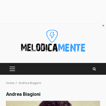
×
Skip
to
content
PRIMARY
MENU
Home
Andrea Biagioni
Andrea Biagioni