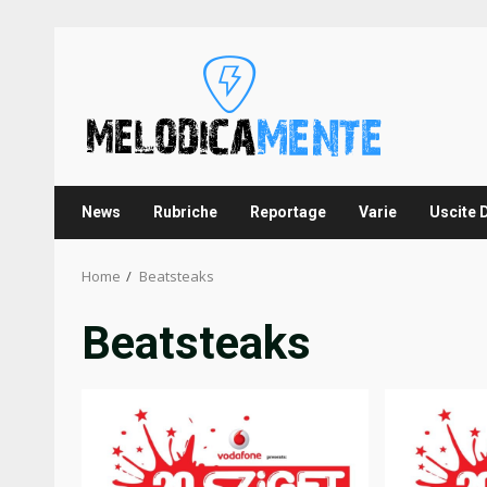
Skip
to
content
News
Rubriche
Reportage
Varie
Uscite 
Home
Beatsteaks
Beatsteaks