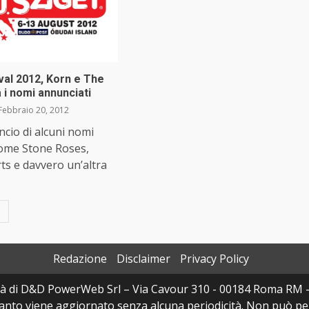
val 2012, Korn e The
 i nomi annunciati
Febbraio 20, 2012
cio di alcuni nomi
come Stone Roses,
ts e davvero un’altra
.
Redazione
Disclaimer
Privacy Policy
à di D&D PowerWeb Srl – Via Cavour 310 - 00184 Roma RM 
uanto viene aggiornato senza alcuna periodicità. Non può per