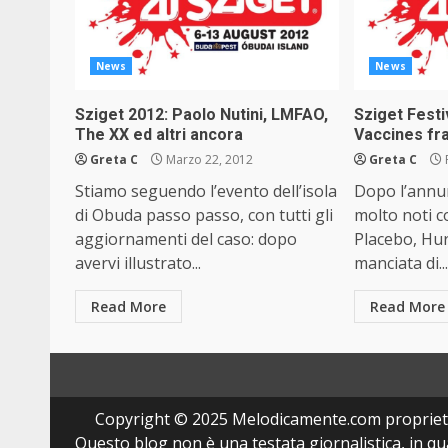
News
News
Sziget 2012: Paolo Nutini, LMFAO,
Sziget Festi
The XX ed altri ancora
Vaccines fra
Greta C
Marzo 22, 2012
Greta C
Stiamo seguendo l’evento dell’isola
Dopo l’annun
di Obuda passo passo, con tutti gli
molto noti 
aggiornamenti del caso: dopo
Placebo, Hur
avervi illustrato...
manciata di..
Read More
Read More
Copyright © 2025 Melodicamente.com propriet
Questo blog non è una testata giornalistica, in q