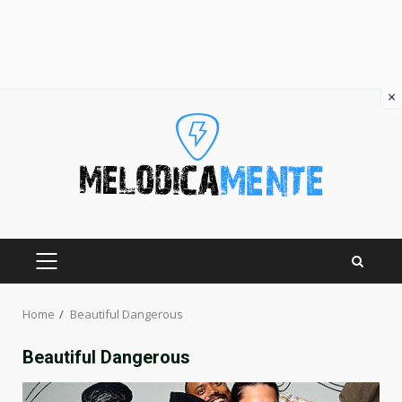
×
Skip
to
content
PRIMARY
MENU
Home
Beautiful Dangerous
Beautiful Dangerous