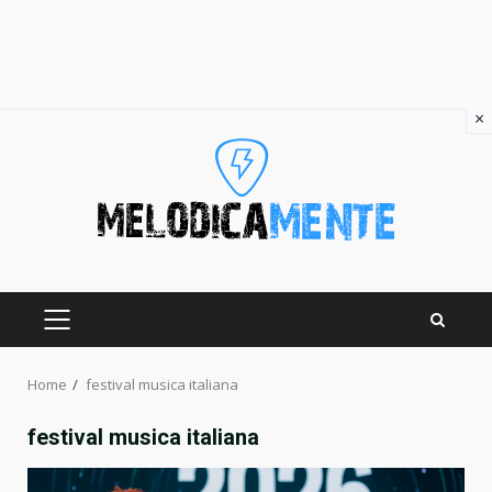
×
Skip
to
content
PRIMARY
MENU
Home
festival musica italiana
festival musica italiana