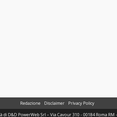
Redazione
Disclaimer
Privacy Policy
à di D&D PowerWeb Srl – Via Cavour 310 - 00184 Roma RM 